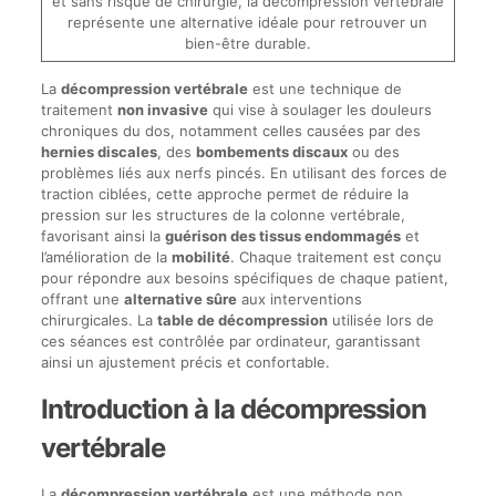
et sans risque de chirurgie, la décompression vertébrale
représente une alternative idéale pour retrouver un
bien-être durable.
La
décompression vertébrale
est une technique de
traitement
non invasive
qui vise à soulager les douleurs
chroniques du dos, notamment celles causées par des
hernies discales
, des
bombements discaux
ou des
problèmes liés aux nerfs pincés. En utilisant des forces de
traction ciblées, cette approche permet de réduire la
pression sur les structures de la colonne vertébrale,
favorisant ainsi la
guérison des tissus endommagés
et
l’amélioration de la
mobilité
. Chaque traitement est conçu
pour répondre aux besoins spécifiques de chaque patient,
offrant une
alternative sûre
aux interventions
chirurgicales. La
table de décompression
utilisée lors de
ces séances est contrôlée par ordinateur, garantissant
ainsi un ajustement précis et confortable.
Introduction à la décompression
vertébrale
La
décompression vertébrale
est une méthode non