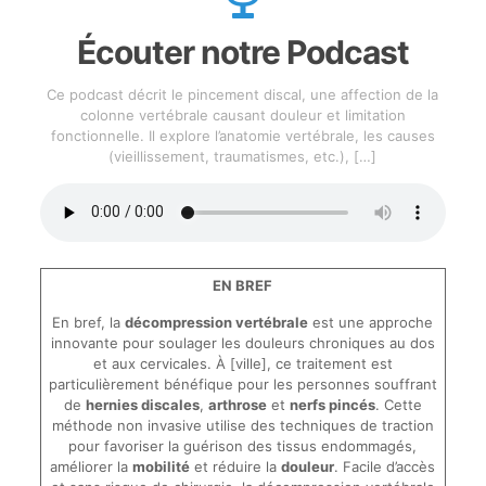
Écouter notre Podcast
Ce podcast décrit le pincement discal, une affection de la
colonne vertébrale causant douleur et limitation
fonctionnelle. Il explore l’anatomie vertébrale, les causes
(vieillissement, traumatismes, etc.),
[…]
EN BREF
En bref, la
décompression vertébrale
est une approche
innovante pour soulager les douleurs chroniques au dos
et aux cervicales. À [ville], ce traitement est
particulièrement bénéfique pour les personnes souffrant
de
hernies discales
,
arthrose
et
nerfs pincés
. Cette
méthode non invasive utilise des techniques de traction
pour favoriser la guérison des tissus endommagés,
améliorer la
mobilité
et réduire la
douleur
. Facile d’accès