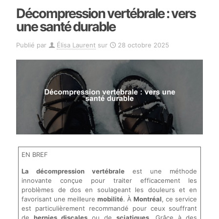
Décompression vertébrale : vers
une santé durable
Publié par
Élisa Laurent
sur
28 octobre 2025
EN BREF
La décompression vertébrale
est une méthode
innovante conçue pour traiter efficacement les
problèmes de dos en soulageant les douleurs et en
favorisant une meilleure
mobilité
. À
Montréal
, ce service
est particulièrement recommandé pour ceux souffrant
de
hernies discales
ou de
sciatiques
. Grâce à des