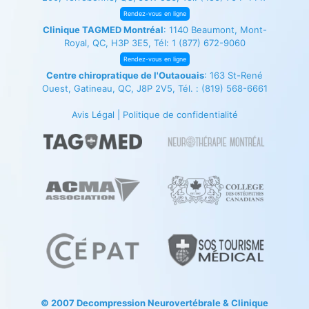
Rendez-vous en ligne
Clinique TAGMED Montréal
: 1140 Beaumont, Mont-
Royal, QC, H3P 3E5, Tél:
1 (877) 672-9060
Rendez-vous en ligne
Centre chiropratique de l'Outaouais
: 163 St-René
Ouest, Gatineau, QC, J8P 2V5, Tél. :
(819) 568-6661
Avis Légal
|
Politique de confidentialité
© 2007
Decompression Neurovertébrale
&
Clinique