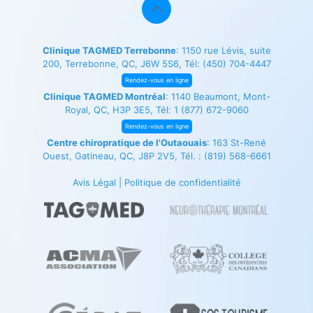
Clinique TAGMED Terrebonne
: 1150 rue Lévis, suite
200, Terrebonne, QC, J6W 5S6, Tél:
(450) 704-4447
Rendez-vous en ligne
Clinique TAGMED Montréal
: 1140 Beaumont, Mont-
Royal, QC, H3P 3E5, Tél:
1 (877) 672-9060
Rendez-vous en ligne
Centre chiropratique de l'Outaouais
: 163 St-René
Ouest, Gatineau, QC, J8P 2V5, Tél. :
(819) 568-6661
Avis Légal
|
Politique de confidentialité