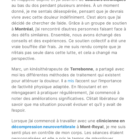
au bas du dos pendant plusieurs années. À un moment
donné, je me sentais désespérée, pensant que je devrais
vivre avec cette douleur indéfiniment. C’est alors que j’ai
décidé de chercher de l’aide. Grâce à un groupe de soutien
à
Montréal
, j’ai rencontré d’autres personnes faisant face à
des défis similaires. Ensemble, nous avons échangé des
conseils et des expériences. Ce soutien collectif a été une
vraie bouffée d’air frais. Je me suis rendu compte que je
n’étais pas seule dans cette lutte, et cela a changé ma
perspective.
Marc, un kinésithérapeute de
Terrebonne
, a partagé avec
moi les différentes méthodes de traitement qui existent
pour atténuer la douleur. Il a
mis
l’accent sur l’importance
de l’activité physique adaptée. En l’écoutant et en
m’engageant à pratiquer régulièrement, j’ai commencé à
noter des améliorations significatives. C’était libérateur de
savoir que ma situation pouvait évoluer et qu’il y avait de
l’espoir.
Lorsque j’ai commencé à travailler avec une
clinicienne en
décompression neurovertébrale
à
Mont-Royal
, je me suis
senti plus en contrôle de mon corps. Les séances étaient
personnalisées et elle a pris le temps de m’expliquer