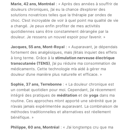
Marie, 42 ans, Montréal
: « Après des années à souffrir de
douleurs chroniques, j’ai eu la chance d’explorer des
solutions novatrices telles que la thérapie par ondes de
choc. C’est incroyable de voir à quel point ma qualité de vie
a changé. Je peux enfin profiter de mes activités
quotidiennes sans être constamment dérangée par la
douleur. Je ressens un nouvel espoir pour l’avenir. »
Jacques, 55 ans, Mont-Royal
: « Auparavant, je dépendais
fortement des analgésiques, mais j’étais inquiet des effets
à long terme. Grâce à la
stimulation nerveuse électrique
transcutanée (TENS)
, j’ai pu réduire ma consommation de
médicaments. Cette technologie m’a aidé à gérer ma
douleur d’une manière plus naturelle et efficace. »
Sophie, 37 ans, Terrebonne
: « La douleur chronique est
un combat quotidien pour moi. Cependant, j’ai récemment
intégré des pratiques de
méditation
et de
yoga
dans ma
routine. Ces approches m’ont apporté une sérénité que je
n’avais jamais expérimentée auparavant. La combinaison de
méthodes traditionnelles et alternatives est réellement
bénéfique. »
Philippe, 60 ans, Montréal
: « J’ai longtemps cru que ma