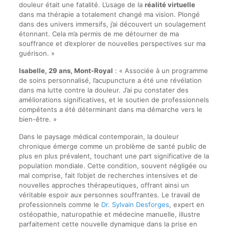
douleur était une fatalité. L’usage de la
réalité virtuelle
dans ma thérapie a totalement changé ma vision. Plongé
dans des univers immersifs, j’ai découvert un soulagement
étonnant. Cela m’a permis de me détourner de ma
souffrance et d’explorer de nouvelles perspectives sur ma
guérison. »
Isabelle, 29 ans, Mont-Royal
: « Associée à un programme
de soins personnalisé, l’acupuncture a été une révélation
dans ma lutte contre la douleur. J’ai pu constater des
améliorations significatives, et le soutien de professionnels
compétents a été déterminant dans ma démarche vers le
bien-être. »
Dans le paysage médical contemporain, la douleur
chronique émerge comme un problème de santé public de
plus en plus prévalent, touchant une part significative de la
population mondiale. Cette condition, souvent négligée ou
mal comprise, fait l’objet de recherches intensives et de
nouvelles approches thérapeutiques, offrant ainsi un
véritable espoir aux personnes souffrantes. Le travail de
professionnels comme le
Dr. Sylvain Desforges
, expert en
ostéopathie, naturopathie et médecine manuelle, illustre
parfaitement cette nouvelle dynamique dans la prise en