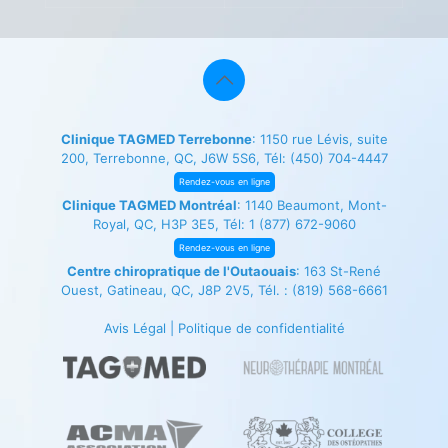
Clinique TAGMED Terrebonne
: 1150 rue Lévis, suite
200, Terrebonne, QC, J6W 5S6, Tél:
(450) 704-4447
Rendez-vous en ligne
Clinique TAGMED Montréal
: 1140 Beaumont, Mont-
Royal, QC, H3P 3E5, Tél:
1 (877) 672-9060
Rendez-vous en ligne
Centre chiropratique de l'Outaouais
: 163 St-René
Ouest, Gatineau, QC, J8P 2V5, Tél. :
(819) 568-6661
Avis Légal
|
Politique de confidentialité