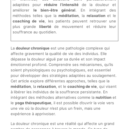
adaptées pour
réduire l’intensité
de la douleur et
améliorer
le bien-être général
. En intégrant des
méthodes telles que la
méditation
, la
relaxation
et le
coaching de vie
, les patients peuvent retrouver une
plus grande
liberté
de mouvement et réduire leur
souffrance au quotidien.
La
douleur chronique
est une pathologie complexe qui
affecte gravement la qualité de vie des individus. Elle
dépasse la douleur aiguë par sa durée et son impact
émotionnel profond. Comprendre ses mécanismes, qu’ils
soient physiologiques ou psychologiques, est essentiel
pour développer des stratégies adaptées au soulagement.
Cet article explore différentes approches, telles que la
méditation
, la
relaxation
, et le
coaching de vie
, qui visent
à libérer les individus de la souffrance persistante. En
intégrant des méthodes alternatives comme la
nutrition
et
le
yoga thérapeutique
, il est possible d’ouvrir la voie vers
une vie où la douleur n’est plus un frein, mais une
expérience à apprivoiser.
La douleur chronique est une réalité qui affecte un grand
nombre de personnes à travers le monde. Ce type de