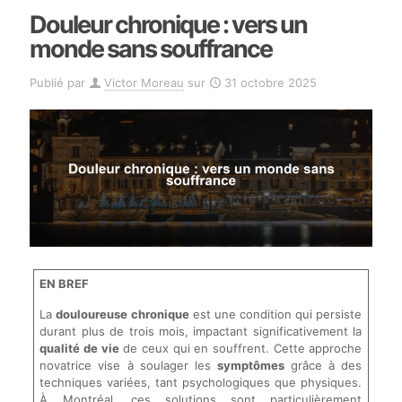
Douleur chronique : vers un
monde sans souffrance
Publié par
Victor Moreau
sur
31 octobre 2025
EN BREF
La
douloureuse chronique
est une condition qui persiste
durant plus de trois mois, impactant significativement la
qualité de vie
de ceux qui en souffrent. Cette approche
novatrice vise à soulager les
symptômes
grâce à des
techniques variées, tant psychologiques que physiques.
À Montréal, ces solutions sont particulièrement