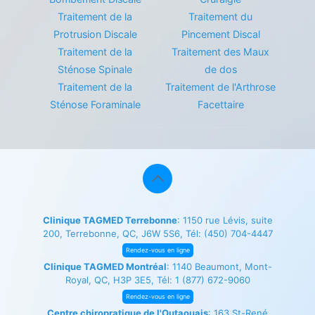
Traitement de la
Traitement du
Protrusion Discale
Pincement Discal
Traitement de la
Traitement des Maux
Sténose Spinale
de dos
Traitement de la
Traitement de l'Arthrose
Sténose Foraminale
Facettaire
Clinique TAGMED Terrebonne
: 1150 rue Lévis, suite
200, Terrebonne, QC, J6W 5S6, Tél:
(450) 704-4447
Rendez-vous en ligne
Clinique TAGMED Montréal
: 1140 Beaumont, Mont-
Royal, QC, H3P 3E5, Tél:
1 (877) 672-9060
Rendez-vous en ligne
Centre chiropratique de l'Outaouais
: 163 St-René