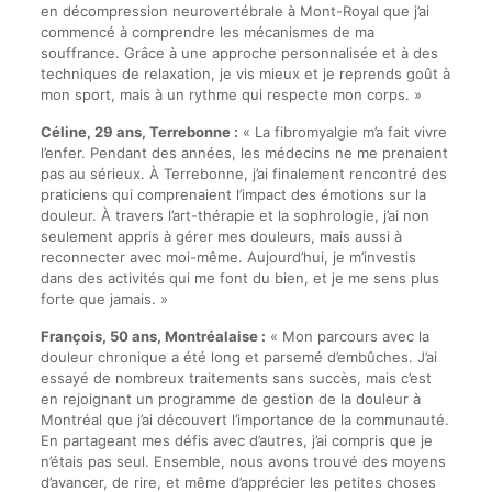
en décompression neurovertébrale à Mont-Royal que j’ai
commencé à comprendre les mécanismes de ma
souffrance. Grâce à une approche personnalisée et à des
techniques de relaxation, je vis mieux et je reprends goût à
mon sport, mais à un rythme qui respecte mon corps. »
Céline, 29 ans, Terrebonne :
« La fibromyalgie m’a fait vivre
l’enfer. Pendant des années, les médecins ne me prenaient
pas au sérieux. À Terrebonne, j’ai finalement rencontré des
praticiens qui comprenaient l’impact des émotions sur la
douleur. À travers l’art-thérapie et la sophrologie, j’ai non
seulement appris à gérer mes douleurs, mais aussi à
reconnecter avec moi-même. Aujourd’hui, je m’investis
dans des activités qui me font du bien, et je me sens plus
forte que jamais. »
François, 50 ans, Montréalaise :
« Mon parcours avec la
douleur chronique a été long et parsemé d’embûches. J’ai
essayé de nombreux traitements sans succès, mais c’est
en rejoignant un programme de gestion de la douleur à
Montréal que j’ai découvert l’importance de la communauté.
En partageant mes défis avec d’autres, j’ai compris que je
n’étais pas seul. Ensemble, nous avons trouvé des moyens
d’avancer, de rire, et même d’apprécier les petites choses