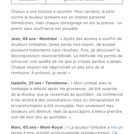
Chacun a une histoire à raconter. Pour certains, la lutte
contre la douleur lombaire est un chemin parsemé
d’embûches, mais chaque témoignage en est la preuve : un
avenir sans souffrance est possible.
Jean, 48 ans – Montréal :
« Après des années à souffrir de
douleurs lombaires, j’avais perdu tout espoir. J’ai essayé
plusieurs traitements sans résultats. Puis, j’ai découvert la
décompression neurovertébrale. La méthode m’a permis de
retrouver une qualité de vie que je croyais perdue à jamais.
Chaque session me rapprochait un peu plus de la
rémission. À présent, je revis! »
Isabelle, 35 ans – Terrebonne :
« Mon combat avec la
lombalgie a débuté après ma grossesse. J’ai été surprise
de la douleur que je ressentais au quotidien. J’ai commencé
à me rendre à des consultations chez un chiropraticien et
la transformation a été incroyable. Non seulement mes
douleurs ont diminué, mais j’ai aussi appris à mieux prendre
soin de mon dos au quotidien. »
Marc, 60 ans – Mont-Royal :
« La douleur lombaire a
mis
un
terme à mon activité professionnelle prématurément. Ce