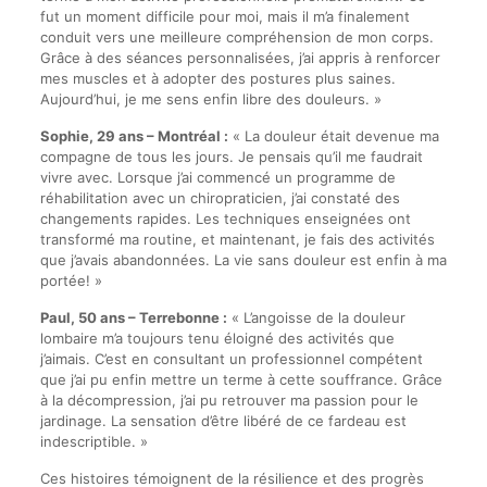
fut un moment difficile pour moi, mais il m’a finalement
conduit vers une meilleure compréhension de mon corps.
Grâce à des séances personnalisées, j’ai appris à renforcer
mes muscles et à adopter des postures plus saines.
Aujourd’hui, je me sens enfin libre des douleurs. »
Sophie, 29 ans – Montréal :
« La douleur était devenue ma
compagne de tous les jours. Je pensais qu’il me faudrait
vivre avec. Lorsque j’ai commencé un programme de
réhabilitation avec un chiropraticien, j’ai constaté des
changements rapides. Les techniques enseignées ont
transformé ma routine, et maintenant, je fais des activités
que j’avais abandonnées. La vie sans douleur est enfin à ma
portée! »
Paul, 50 ans – Terrebonne :
« L’angoisse de la douleur
lombaire m’a toujours tenu éloigné des activités que
j’aimais. C’est en consultant un professionnel compétent
que j’ai pu enfin mettre un terme à cette souffrance. Grâce
à la décompression, j’ai pu retrouver ma passion pour le
jardinage. La sensation d’être libéré de ce fardeau est
indescriptible. »
Ces histoires témoignent de la résilience et des progrès