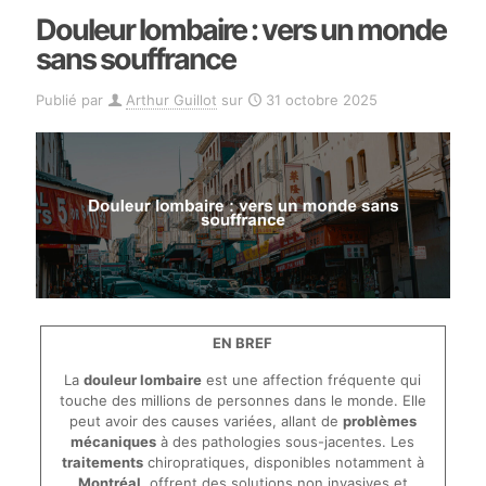
Douleur lombaire : vers un monde
sans souffrance
Publié par
Arthur Guillot
sur
31 octobre 2025
EN BREF
La
douleur lombaire
est une affection fréquente qui
touche des millions de personnes dans le monde. Elle
peut avoir des causes variées, allant de
problèmes
mécaniques
à des pathologies sous-jacentes. Les
traitements
chiropratiques, disponibles notamment à
Montréal
, offrent des solutions non invasives et