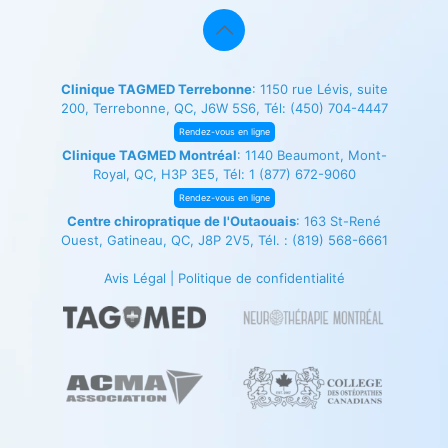
Clinique TAGMED Terrebonne
: 1150 rue Lévis, suite
200, Terrebonne, QC, J6W 5S6, Tél:
(450) 704-4447
Rendez-vous en ligne
Clinique TAGMED Montréal
: 1140 Beaumont, Mont-
Royal, QC, H3P 3E5, Tél:
1 (877) 672-9060
Rendez-vous en ligne
Centre chiropratique de l'Outaouais
: 163 St-René
Ouest, Gatineau, QC, J8P 2V5, Tél. :
(819) 568-6661
Avis Légal
|
Politique de confidentialité