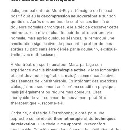
Julie, une patiente de Mont-Royal, témoigne de l’impact
positif qu’a eu la
décompression neurovertébrale
sur son
quotidien. Après des années de souffrances liées à des
douleurs dorsales chroniques, elle a décidé d’essayer cette
méthode. « Je n’avais plus d’espoir de retrouver une vie
normale, mais après quelques séances, j’ai remarqué une
amélioration significative. Je peux enfin profiter de mes
sorties au parc sans être gênée par la douleur », explique-
t-elle avec enthousiasme.
À Montréal, un sportif amateur, Marc, partage son
expérience avec la
kinésithérapie active
. « Mes lombalgies
étaient devenues ingérables, mais j’ai commencé à suivre
des séances de kinésithérapie. En intégrant des exercices
ciblés, j’ai non seulement amélioré ma condition physique,
mais j’ai également pu réduire mes douleurs. C’est
incroyable de voir comment le mouvement peut être
thérapeutique », raconte-t-il.
Christine, qui réside à Terrebonne, a opté pour une
approche combinée de
thermothérapie
et de
techniques
de relaxation
. « La chaleur m’a apporté un réconfort
inestimable. Couplée avec des séances de méditation et de