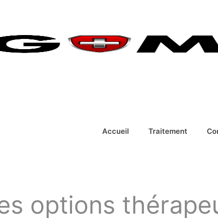
Accueil
Traitement
Co
 les options thérape