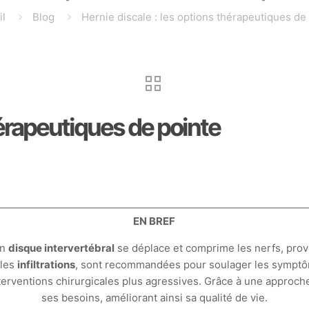
il
Blog
Hernie discale : les options thérapeutiques de
hérapeutiques de pointe
EN BREF
un
disque intervertébral
se déplace et comprime les nerfs, pro
 les
infiltrations
, sont recommandées pour soulager les symptôme
terventions chirurgicales plus agressives. Grâce à une approch
ses besoins, améliorant ainsi sa qualité de vie.