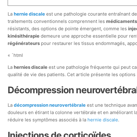
La
hernie discale
est une pathologie courante entraînant de
traitements conventionnels comprennent les
médicament
résistants, des options de pointe émergent, comme les
inj
kinésithérapie
demeure une approche essentielle pour renfo
régénérateurs
pour restaurer les tissus endommagés, appor
« `html
La
hernies discale
est une pathologie fréquente qui peut cau
qualité de vie des patients. Cet article présente les options 
Décompression neurovertébra
La
décompression neurovertébrale
est une technique avanc
douleurs en étirant la colonne vertébrale et en améliorant 
réduire les symptômes associés à la
hernie discale
.
Injections de corticoïdes