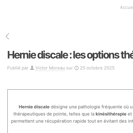
Accue
Hernie discale : les options t
Publié par
Victor Moreau
sur
25 octobre 2025
Hernie discale
désigne une pathologie fréquente où 
thérapeutiques de pointe, telles que la
kinésithérapie
et
permettent une récupération rapide tout en évitant des in