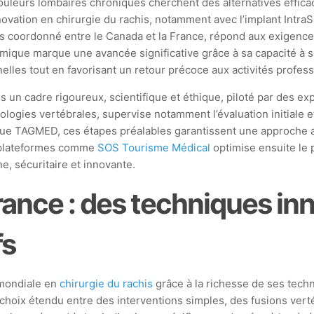
uleurs lombaires chroniques cherchent des alternatives effica
novation en chirurgie du rachis, notamment avec l’implant IntraS
s coordonné entre le Canada et la France, répond aux exigences
mique marque une avancée significative grâce à sa capacité à so
elles tout en favorisant un retour précoce aux activités profess
ns un cadre rigoureux, scientifique et éthique, piloté par des e
ologies vertébrales, supervise notamment l’évaluation initiale e
nique TAGMED, ces étapes préalables garantissent une approche a
s plateformes comme
SOS Tourisme Médical
optimise ensuite le p
e, sécuritaire et innovante.
France : des techniques i
fs
 mondiale en
chirurgie du rachis
grâce à la richesse de ses techn
choix étendu entre des interventions simples, des fusions vert