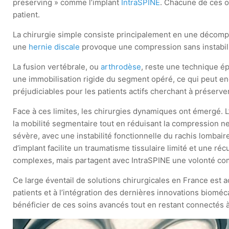
preserving » comme l’implant
IntraSPINE
. Chacune de ces o
patient.
La chirurgie simple consiste principalement en une décompr
une
hernie discale
provoque une compression sans instabilit
La fusion vertébrale, ou
arthrodèse
, reste une technique é
une immobilisation rigide du segment opéré, ce qui peut 
préjudiciables pour les patients actifs cherchant à préserv
Face à ces limites, les chirurgies dynamiques ont émergé. L
la mobilité segmentaire tout en réduisant la compression 
sévère, avec une instabilité fonctionnelle du rachis lombaire
d’implant facilite un traumatisme tissulaire limité et une
complexes, mais partagent avec IntraSPINE une volonté comm
Ce large éventail de solutions chirurgicales en France est a
patients et à l’intégration des dernières innovations biomé
bénéficier de ces soins avancés tout en restant connectés 