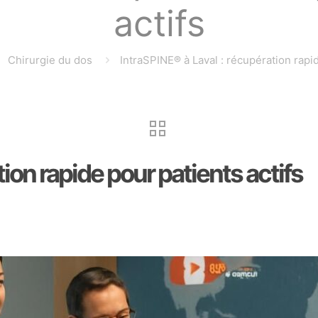
actifs
Chirurgie du dos
IntraSPINE® à Laval : récupération rapid
tion rapide pour patients actifs