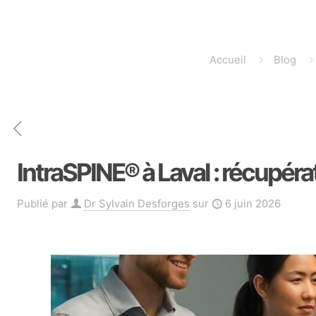
Accueil
Blog
IntraSPINE® à Laval : récupéra
Publié par
Dr Sylvain Desforges
sur
6 juin 2026