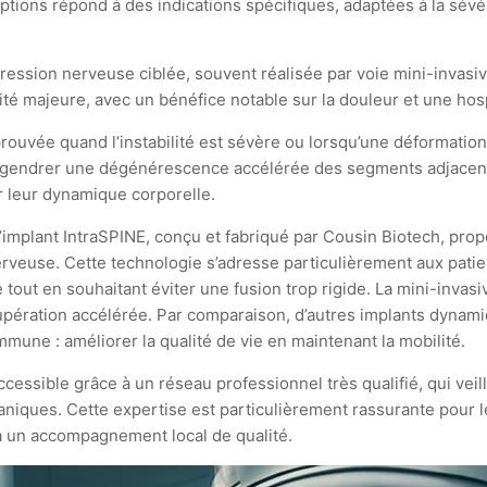
ptions répond à des indications spécifiques, adaptées à la sévé
ession nerveuse ciblée, souvent réalisée par voie mini-invasi
é majeure, avec un bénéfice notable sur la douleur et une hosp
prouvée quand l’instabilité est sévère ou lorsqu’une déformati
engendrer une dégénérescence accélérée des segments adjacents
er leur dynamique corporelle.
’implant IntraSPINE, conçu et fabriqué par Cousin Biotech, pro
nerveuse. Cette technologie s’adresse particulièrement aux pa
 tout en souhaitant éviter une fusion trop rigide. La mini-invas
 récupération accélérée. Par comparaison, d’autres implants dy
une : améliorer la qualité de vie en maintenant la mobilité.
ccessible grâce à un réseau professionnel très qualifié, qui veil
caniques. Cette expertise est particulièrement rassurante pour
à un accompagnement local de qualité.