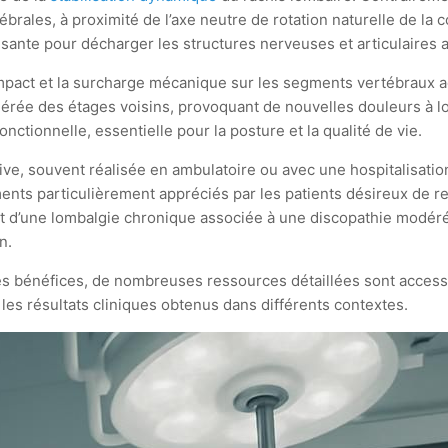
brales, à proximité de l’axe neutre de rotation naturelle de la 
fisante pour décharger les structures nerveuses et articulaires 
’impact et la surcharge mécanique sur les segments vertébraux ad
ée des étages voisins, provoquant de nouvelles douleurs à long 
tionnelle, essentielle pour la posture et la qualité de vie.
asive, souvent réalisée en ambulatoire ou avec une hospitalisatio
ents particulièrement appréciés par les patients désireux de r
ant d’une lombalgie chronique associée à une discopathie modéré
n.
es bénéfices, de nombreuses ressources détaillées sont accessib
es résultats cliniques obtenus dans différents contextes.