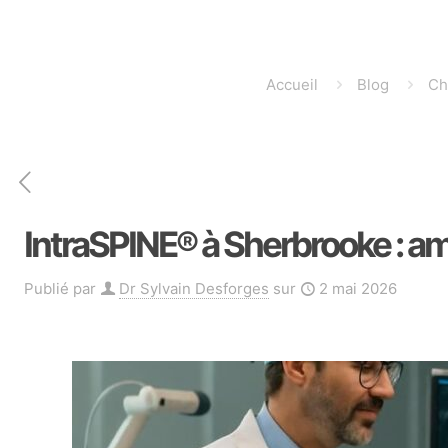
Accueil
Blog
Ch
IntraSPINE® à Sherbrooke : amél
Publié par
Dr Sylvain Desforges
sur
2 mai 2026