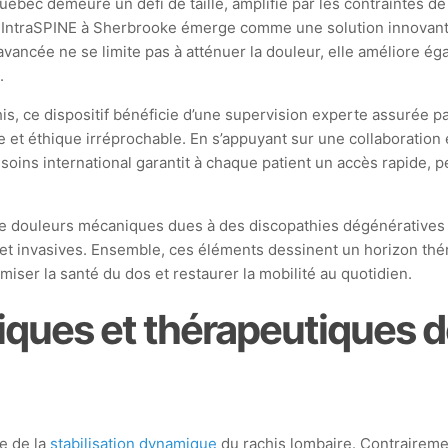
bec demeure un défi de taille, amplifié par les contraintes de 
ie IntraSPINE à Sherbrooke émerge comme une solution innovante,
ancée ne se limite pas à atténuer la douleur, elle améliore égal
.
his, ce dispositif bénéficie d’une supervision experte assurée 
 et éthique irréprochable. En s’appuyant sur une collaboration 
 soins international garantit à chaque patient un accès rapide, 
 de douleurs mécaniques dues à des discopathies dégénératives
s et invasives. Ensemble, ces éléments dessinent un horizon th
er la santé du dos et restaurer la mobilité au quotidien.
ques et thérapeutiques de
ce de la
stabilisation dynamique
du rachis lombaire. Contraireme