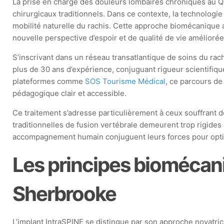
La prise en charge des douleurs lombaires chroniques au Qué
chirurgicaux traditionnels. Dans ce contexte, la technolog
mobilité naturelle du rachis. Cette approche biomécanique av
nouvelle perspective d’espoir et de qualité de vie améliorée
S’inscrivant dans un réseau transatlantique de soins du rac
plus de 30 ans d’expérience, conjuguant rigueur scientifique
plateformes comme
SOS Tourisme Médical
, ce parcours de
pédagogique clair et accessible.
Ce traitement s’adresse particulièrement à ceux souffrant
traditionnelles de fusion vertébrale demeurent trop rigide
accompagnement humain conjuguent leurs forces pour optimis
Les principes biomécani
Sherbrooke
L’implant IntraSPINE se distingue par son approche novatri