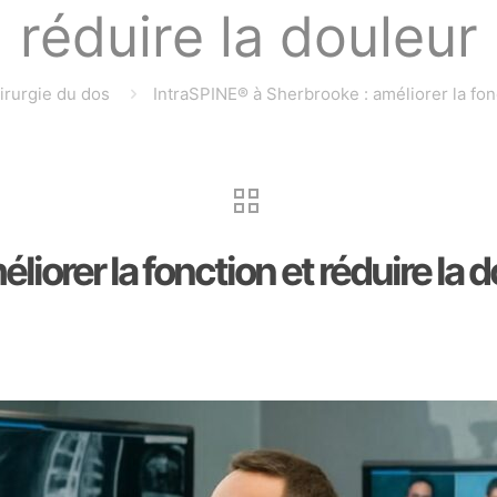
réduire la douleur
irurgie du dos
IntraSPINE® à Sherbrooke : améliorer la fonc
iorer la fonction et réduire la 