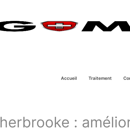
Accueil
Traitement
Co
herbrooke : améliore