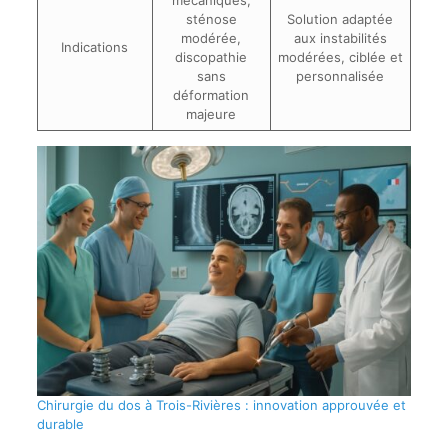
mécaniques,
sténose
Solution adaptée
modérée,
aux instabilités
Indications
discopathie
modérées, ciblée et
sans
personnalisée
déformation
majeure
Chirurgie du dos à Trois-Rivières : innovation approuvée et
durable