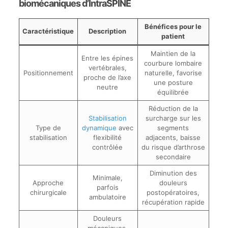
biomécaniques d’IntraSPINE
Bénéfices pour le
Caractéristique
Description
patient
Maintien de la
Entre les épines
courbure lombaire
vertébrales,
Positionnement
naturelle, favorise
proche de l’axe
une posture
neutre
équilibrée
Réduction de la
Stabilisation
surcharge sur les
Type de
dynamique
avec
segments
stabilisation
flexibilité
adjacents, baisse
contrôlée
du risque d’arthrose
secondaire
Diminution des
Minimale,
Approche
douleurs
parfois
chirurgicale
postopératoires,
ambulatoire
récupération rapide
Douleurs