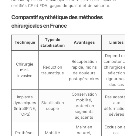
certifiés CE et FDA, gages de qualité et de sécurité.
Comparatif synthétique des méthodes
chirurgicales en France
Type de
Technique
Avantages
Limites
stabilisation
Dépend des
Récupération
compétences
Chirurgie
Réduction
rapide, moins
chirurgicales,
mini-
traumatique
de douleurs
sélection
invasive
postopératoires
rigoureuse
des cas
Conservation
Implants
Pas adaptés
mobilité,
dynamiques
Stabilisation
aux
protection
(IntraSPINE,
souple
déformations
segments
TOPS)
sévères
adjacents
Maintien
Exclusion en
Prothèses
Mobilité
naturel,
cas