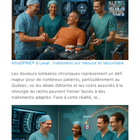
IntraSPINE® à Laval : traitement sur mesure et sécuritaire
Les douleurs lombaires chroniques représentent un défi
majeur pour de nombreux patients, particulièrement au
Québec, où les délais d’attente et les coûts associés à la
chirurgie du rachis peuvent freiner l’accès à des
traitements adaptés. Face à cette réalité, la…