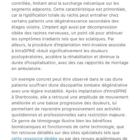
contrôlée, limitant ainsi la surcharge mécanique sur les
segments adjacents. Cette caractéristique est primordiale,
car la rigidification totale du rachis peut entraîner chez
certains patients une dégénérescence secondaire des
étages voisins. L’implant agit aussi par décompression
ciblée des racines nerveuses, un point clé pour atténuer
les symptômes irradiants tels que les sciatiques. Par
ailleurs, la procédure d’implantation mini-invasive associée
à IntraSPINE réduit significativement les douleurs
postopératoires, accélère la réhabilitation et diminue la
durée d’hospitalisation, avec des cas rapportés de montage
en ambulatoire.
Un exemple concret peut être observé dans le cas d’une
patiente souffrant d’une discopathie lombaire dégénérative
avec une légère instabilité. Après implantation d’IntraSPINE
à Sherbrooke, elle a retrouvé une amplitude de mouvement
améliorée et une baisse progressive des douleurs, lui
permettant de reprendre progressivement ses activités
quotidiennes et professionnelles sans restriction majeure.
Ce genre de témoignage illustre bien les bénéfices
biomécaniques et fonctionnels de cette technologie, que
l’on retrouve détaillés sur des sites spécialisés tels que
cette ressource dédiée
ou par des revues académiques de