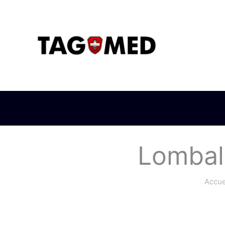
Lombalg
Accue