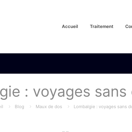
Accueil
Traitement
Co
ie : voyages sans
il
Blog
Maux de dos
Lombalgie : voyages sans d