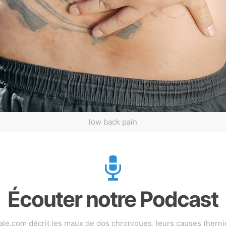
low back pain
Écouter notre Podcast
.com décrit les maux de dos chroniques, leurs causes (hernies