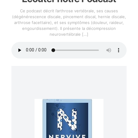
Ce podcast décrit l’arthrose vertébrale, ses causes
(dégénérescence discale, pincement discal, hernie discale,
arthrose facettaire), et ses symptômes (douleur, raideur,
engourdissement). Il présente la décompression
neurovertébrale
[…]