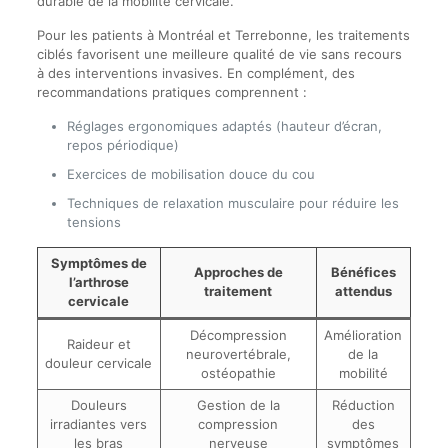
durable de la mobilité cervicale.
Pour les patients à Montréal et Terrebonne, les traitements
ciblés favorisent une meilleure qualité de vie sans recours
à des interventions invasives. En complément, des
recommandations pratiques comprennent :
Réglages ergonomiques adaptés (hauteur d’écran,
repos périodique)
Exercices de mobilisation douce du cou
Techniques de relaxation musculaire pour réduire les
tensions
Symptômes de
Approches de
Bénéfices
l’arthrose
traitement
attendus
cervicale
Décompression
Amélioration
Raideur et
neurovertébrale,
de la
douleur cervicale
ostéopathie
mobilité
Douleurs
Gestion de la
Réduction
irradiantes vers
compression
des
les bras
nerveuse
symptômes