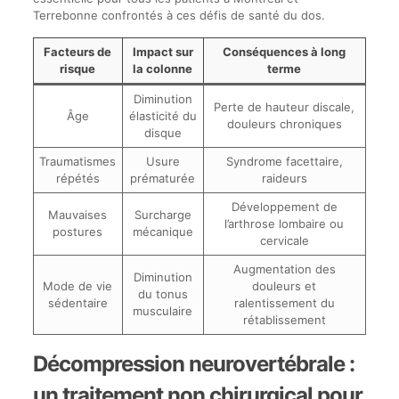
Terrebonne confrontés à ces défis de santé du dos.
Facteurs de
Impact sur
Conséquences à long
risque
la colonne
terme
Diminution
Perte de hauteur discale,
Âge
élasticité du
douleurs chroniques
disque
Traumatismes
Usure
Syndrome facettaire,
répétés
prématurée
raideurs
Développement de
Mauvaises
Surcharge
l’arthrose lombaire ou
postures
mécanique
cervicale
Augmentation des
Diminution
Mode de vie
douleurs et
du tonus
sédentaire
ralentissement du
musculaire
rétablissement
Décompression neurovertébrale :
un traitement non chirurgical pour