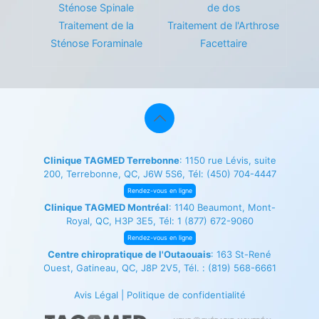
Sténose Spinale
de dos
Traitement de la
Traitement de l'Arthrose
Sténose Foraminale
Facettaire
Clinique TAGMED Terrebonne
: 1150 rue Lévis, suite
200, Terrebonne, QC, J6W 5S6, Tél:
(450) 704-4447
Rendez-vous en ligne
Clinique TAGMED Montréal
: 1140 Beaumont, Mont-
Royal, QC, H3P 3E5, Tél:
1 (877) 672-9060
Rendez-vous en ligne
Centre chiropratique de l'Outaouais
: 163 St-René
Ouest, Gatineau, QC, J8P 2V5, Tél. :
(819) 568-6661
Avis Légal
|
Politique de confidentialité