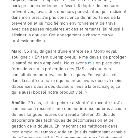
partage son expérience : « Avant d’adopter des mesures
préventives, j’avais des douleurs persistantes qui irradiaient
dans mon bras. J’ai pris conscience de l’importance de la
prévention et j’ai modifié mon environnement de travail.
Avec des pauses régulières et des étirements, j’ai réussi à
éliminer la douleur. Cet engagement a changé ma vie
professionnelle. »
Marc
, 55 ans, dirigeant d’une entreprise à Mont-Royal,
souligne : « En tant qu’employeur, je me devais de protéger
la santé de mes employés. Nous avons
mis
en place des
formations sur la prévention des TMS ainsi que des
consultations pour évaluer les risques. En investissant
dans la santé de notre équipe, nous avons observé moins
d’absences dues à des douleurs liées à la brachialgie, ce
qui a aussi boosté notre productivité. »
Amélie
, 29 ans, artiste peintre à Montréal, raconte : « J’ai
commencé à ressentir une douleur intense au bras à cause
de mes longues heures de travail à l’atelier. J’ai décidé
d’apprendre des techniques de décompression et de
gestion de la douleur. En intégrant ces méthodes dans
mon emploi du temps quotidien, je suis maintenant capable
de créer sans souffrir. Cet engagement m’a véritablement