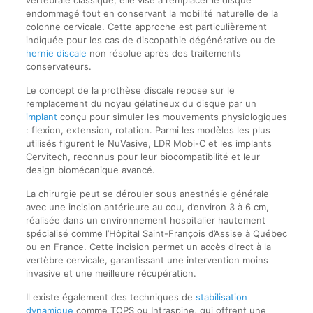
vertébrale classique, elle vise à remplacer le disque
endommagé tout en conservant la mobilité naturelle de la
colonne cervicale. Cette approche est particulièrement
indiquée pour les cas de discopathie dégénérative ou de
hernie discale
non résolue après des traitements
conservateurs.
Le concept de la prothèse discale repose sur le
remplacement du noyau gélatineux du disque par un
implant
conçu pour simuler les mouvements physiologiques
: flexion, extension, rotation. Parmi les modèles les plus
utilisés figurent le NuVasive, LDR Mobi-C et les implants
Cervitech, reconnus pour leur biocompatibilité et leur
design biomécanique avancé.
La chirurgie peut se dérouler sous anesthésie générale
avec une incision antérieure au cou, d’environ 3 à 6 cm,
réalisée dans un environnement hospitalier hautement
spécialisé comme l’Hôpital Saint-François d’Assise à Québec
ou en France. Cette incision permet un accès direct à la
vertèbre cervicale, garantissant une intervention moins
invasive et une meilleure récupération.
Il existe également des techniques de
stabilisation
dynamique
comme TOPS ou Intraspine, qui offrent une