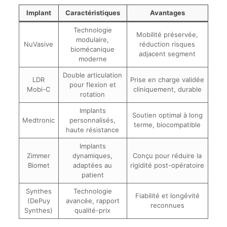
Implant
Caractéristiques
Avantages
Technologie
Mobilité préservée,
modulaire,
NuVasive
réduction risques
biomécanique
adjacent segment
moderne
Double articulation
LDR
Prise en charge validée
pour flexion et
Mobi-C
cliniquement, durable
rotation
Implants
Soutien optimal à long
Medtronic
personnalisés,
terme, biocompatible
haute résistance
Implants
Zimmer
dynamiques,
Conçu pour réduire la
Biomet
adaptées au
rigidité post-opératoire
patient
Synthes
Technologie
Fiabilité et longévité
(DePuy
avancée, rapport
reconnues
Synthes)
qualité-prix