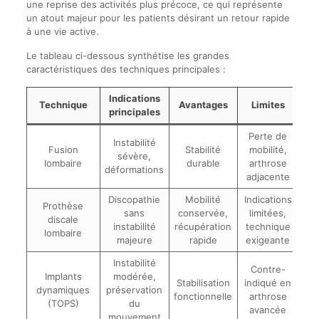
une reprise des activités plus précoce, ce qui représente
un atout majeur pour les patients désirant un retour rapide
à une vie active.
Le tableau ci-dessous synthétise les grandes
caractéristiques des techniques principales :
Indications
Technique
Avantages
Limites
principales
Perte de
Instabilité
Fusion
Stabilité
mobilité,
sévère,
lombaire
durable
arthrose
déformations
adjacente
Discopathie
Mobilité
Indications
Prothèse
sans
conservée,
limitées,
discale
instabilité
récupération
technique
lombaire
majeure
rapide
exigeante
Instabilité
Contre-
Implants
modérée,
Stabilisation
indiqué en
dynamiques
préservation
fonctionnelle
arthrose
(TOPS)
du
avancée
mouvement