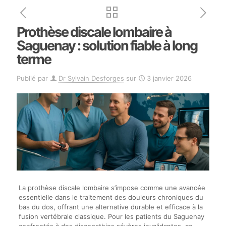
Prothèse discale lombaire à
Saguenay : solution fiable à long
terme
Publié par
Dr Sylvain Desforges
sur
3 janvier 2026
La prothèse discale lombaire s’impose comme une avancée
essentielle dans le traitement des douleurs chroniques du
bas du dos, offrant une alternative durable et efficace à la
fusion vertébrale classique. Pour les patients du Saguenay
confrontés à des discopathies sévères invalidantes, ce