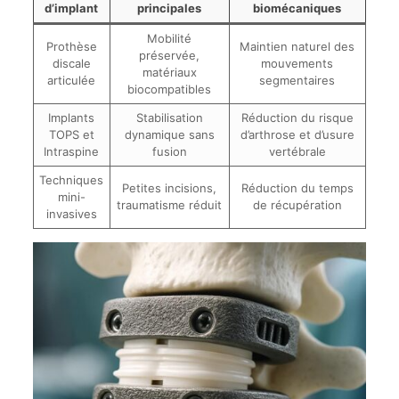
d’implant
principales
biomécaniques
Mobilité
Prothèse
Maintien naturel des
préservée,
discale
mouvements
matériaux
articulée
segmentaires
biocompatibles
Implants
Stabilisation
Réduction du risque
TOPS et
dynamique sans
d’arthrose et d’usure
Intraspine
fusion
vertébrale
Techniques
Petites incisions,
Réduction du temps
mini-
traumatisme réduit
de récupération
invasives