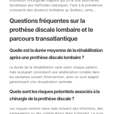
innovation chirurgicale majeure qui offre une alternative
selon
dynamique aux méthodes classiques. Face à la prévalence
divers
croissante des douleurs lombaires au Québec, cette…
critères.
Questions fréquentes sur la
prothèse discale lombaire et le
parcours transatlantique
Quelle est la durée moyenne de la réhabilitation
après une prothèse discale lombaire ?
La durée de la réhabilitation varie selon chaque patient,
mais la plupart constatent une amélioration notable dans
les semaines suivant l’intervention, avec un suivi adapté
garantissant une récupération optimale.
Quels sont les risques potentiels associés à la
chirurgie de la prothèse discale ?
Les risques restent rares mais incluent des infections, des
saignements ou des complications liées à l’implant. Le suivi