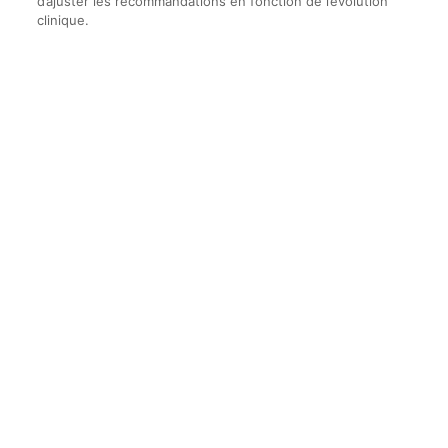
d’ajuster les recommandations en fonction de l’évolution
clinique.