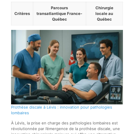
Parcours
Chirurgie
Critères
transatlantique France-
locale au
Québec
Québec
Tableau
comparatif
entre
le
parcours
transatlantique
France-
Québec
et
la
chirurgie
locale
au
Québec
Prothèse discale à Lévis : innovation pour pathologies
pour
lombaires
la
prothèse
À Lévis, la prise en charge des pathologies lombaires est
discale
révolutionnée par l’émergence de la prothèse discale, une
lombaire