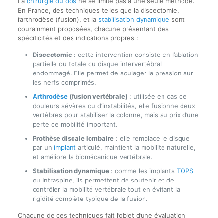
La
chirurgie du dos
ne se limite pas à une seule méthode.
En France, des techniques telles que la discectomie,
l’arthrodèse (fusion), et la
stabilisation dynamique
sont
couramment proposées, chacune présentant des
spécificités et des indications propres :
Discectomie
: cette intervention consiste en l’ablation
partielle ou totale du disque intervertébral
endommagé. Elle permet de soulager la pression sur
les nerfs comprimés.
Arthrodèse
(fusion vertébrale)
: utilisée en cas de
douleurs sévères ou d’instabilités, elle fusionne deux
vertèbres pour stabiliser la colonne, mais au prix d’une
perte de mobilité important.
Prothèse discale lombaire
: elle remplace le disque
par un
implant
articulé, maintient la mobilité naturelle,
et améliore la biomécanique vertébrale.
Stabilisation dynamique
: comme les implants
TOPS
ou Intraspine, ils permettent de soutenir et de
contrôler la mobilité vertébrale tout en évitant la
rigidité complète typique de la fusion.
Chacune de ces techniques fait l’objet d’une évaluation