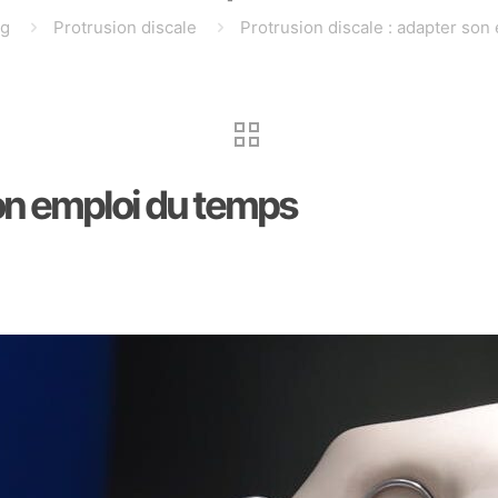
og
Protrusion discale
Protrusion discale : adapter son
son emploi du temps