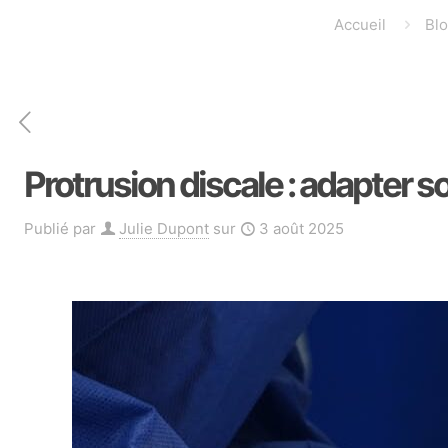
Accueil
Bl
Protrusion discale : adapter 
Publié par
Julie Dupont
sur
3 août 2025