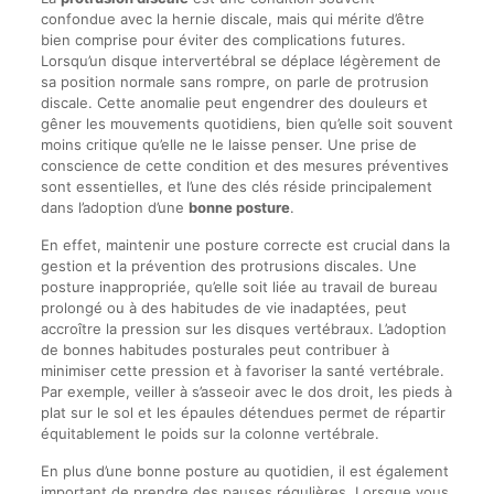
confondue avec la hernie discale, mais qui mérite d’être
bien comprise pour éviter des complications futures.
Lorsqu’un disque intervertébral se déplace légèrement de
sa position normale sans rompre, on parle de protrusion
discale. Cette anomalie peut engendrer des douleurs et
gêner les mouvements quotidiens, bien qu’elle soit souvent
moins critique qu’elle ne le laisse penser. Une prise de
conscience de cette condition et des mesures préventives
sont essentielles, et l’une des clés réside principalement
dans l’adoption d’une
bonne posture
.
En effet, maintenir une posture correcte est crucial dans la
gestion et la prévention des protrusions discales. Une
posture inappropriée, qu’elle soit liée au travail de bureau
prolongé ou à des habitudes de vie inadaptées, peut
accroître la pression sur les disques vertébraux. L’adoption
de bonnes habitudes posturales peut contribuer à
minimiser cette pression et à favoriser la santé vertébrale.
Par exemple, veiller à s’asseoir avec le dos droit, les pieds à
plat sur le sol et les épaules détendues permet de répartir
équitablement le poids sur la colonne vertébrale.
En plus d’une bonne posture au quotidien, il est également
important de prendre des pauses régulières. Lorsque vous