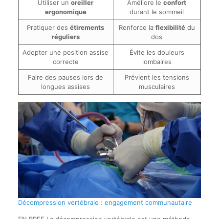
Utiliser un
oreiller
Améliore le
confort
ergonomique
durant le sommeil
Pratiquer des
étirements
Renforce la
flexibilité
du
réguliers
dos
Adopter une position assise
Évite les douleurs
correcte
lombaires
Faire des pauses lors de
Prévient les tensions
longues assises
musculaires
Décompression vertébrale : engagement communautaire
EN BREF La décompression vertébrale est une méthode