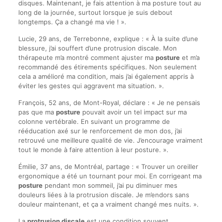
disques. Maintenant, je fais attention à ma posture tout au
long de la journée, surtout lorsque je suis debout
longtemps. Ça a changé ma vie ! ».
Lucie, 29 ans, de Terrebonne, explique : « À la suite d’une
blessure, j’ai souffert d’une protrusion discale. Mon
thérapeute m’a montré comment ajuster ma
posture
et m’a
recommandé des étirements spécifiques. Non seulement
cela a amélioré ma condition, mais j’ai également appris à
éviter les gestes qui aggravent ma situation. ».
François, 52 ans, de Mont-Royal, déclare : « Je ne pensais
pas que ma
posture
pouvait avoir un tel impact sur ma
colonne vertébrale. En suivant un programme de
rééducation axé sur le renforcement de mon dos, j’ai
retrouvé une meilleure qualité de vie. J’encourage vraiment
tout le monde à faire attention à leur posture. ».
Émilie, 37 ans, de Montréal, partage : « Trouver un oreiller
ergonomique a été un tournant pour moi. En corrigeant ma
posture
pendant mon sommeil, j’ai pu diminuer mes
douleurs liées à la protrusion discale. Je m’endors sans
douleur maintenant, et ça a vraiment changé mes nuits. ».
La
protrusion discale
est une condition souvent