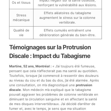
Impact négatif sur la santé osseuse,
Os et tissus
renforçant la vulnérabilité aux lésions.
Effets aléatoires du tabagisme
Stress
augmentent le stress sur la colonne
mécanique
vertébrale.
Qualité de
Effets cumulés entraînent une
vie
détérioration générale du bien-être.
Témoignages sur la Protrusion
Discale : Impact du Tabagisme
Martine, 52 ans, Montréal :
« J’ai toujours été fumeuse,
pensant que cela n’affecterait pas ma santé au quotidien.
Toutefois, lorsque j’ai commencé à ressentir des douleurs
au niveau du cou et du bas du dos, j’ai été alarmée. Après
une consultation, on m’a diagnostiqué une
protrusion
discale
. Mon médecin m’a expliqué que le tabagisme
pouvait aggraver les problèmes de colonne vertébrale en
diminuant la circulation sanguine et en affectant la santé
de mes disques intervertébraux. J’ai décidé d’arrêter de
fumer et, avec le temps, je sens que ma situation