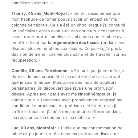
s’améliore vraiment. »
Thierry, 45 ans, Mont-Royal :
« Je n’ai jamais pensé que
mon habitude de fumer pouvait avoir un impact sur ma
colonne vertébrale. Cela a été un choc lorsque j’ai consulté
un spécialiste après avoir subi des douleurs incessantes à
cause d’une protrusion discale. J’ai appris que le tabac avait
un effet direct sur la
régénération des tissus
, rendant mes
disques plus vulnérables aux lésions. Ce jour-là, j’ai pris la
décision de mener une vie plus saine et de travailler sur ma
récupération. »
Camille, 39 ans, Terrebonne :
« En tant que jeune mère, le
dernier de mes soucis était ma santé vertébrale, surtout
que je suis fumeuse. Mais après des mois de douleurs
persistantes, j’ai découvert que j’avais une protrusion
discale. Après avoir parlé avec ma kinésithérapeute, j’ai
compris que le tabagisme avait probablement aggravé ma
condition. Le processus de guérison a été lent, mais j’ai
arrêté le tabac, et j’ai déjà remarqué une différence dans
ma résistance à la douleur et ma mobilité. »
Luc, 60 ans, Montréal :
« L’idée que ma consommation de
tabac ait pu jouer un rôle dans ma protrusion discale ne