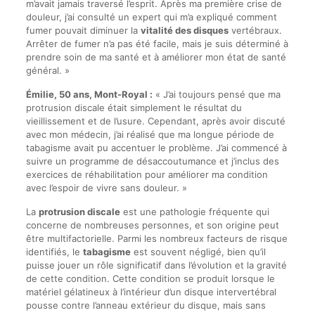
m’avait jamais traversé l’esprit. Après ma première crise de
douleur, j’ai consulté un expert qui m’a expliqué comment
fumer pouvait diminuer la
vitalité des disques
vertébraux.
Arrêter de fumer n’a pas été facile, mais je suis déterminé à
prendre soin de ma santé et à améliorer mon état de santé
général. »
Émilie, 50 ans, Mont-Royal :
« J’ai toujours pensé que ma
protrusion discale était simplement le résultat du
vieillissement et de l’usure. Cependant, après avoir discuté
avec mon médecin, j’ai réalisé que ma longue période de
tabagisme avait pu accentuer le problème. J’ai commencé à
suivre un programme de désaccoutumance et j’inclus des
exercices de réhabilitation pour améliorer ma condition
avec l’espoir de vivre sans douleur. »
La
protrusion discale
est une pathologie fréquente qui
concerne de nombreuses personnes, et son origine peut
être multifactorielle. Parmi les nombreux facteurs de risque
identifiés, le
tabagisme
est souvent négligé, bien qu’il
puisse jouer un rôle significatif dans l’évolution et la gravité
de cette condition. Cette condition se produit lorsque le
matériel gélatineux à l’intérieur d’un disque intervertébral
pousse contre l’anneau extérieur du disque, mais sans