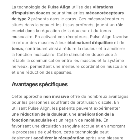
La technologie de
Pulse Align
utilise des
vibrations
d’impulsion douces
pour stimuler les
mécanorécepteurs
de type 2
présents dans le corps. Ces mécanorécepteurs,
situés dans la peau et les tissus profonds, jouent un rôle
crucial dans la régulation de la douleur et du tonus
musculaire. En activant ces récepteurs, Pulse Align favorise
le retour des muscles à leur
état naturel d’équilibre
et de
tonus
, contribuant ainsi à réduire la douleur et à améliorer
la fonction musculaire. Cette stimulation douce aide à
rétablir la communication entre les muscles et le système
nerveux, permettant une meilleure coordination musculaire
et une réduction des spasmes.
Avantages spécifiques
Cette approche
non invasive
offre de nombreux avantages
pour les personnes souffrant de protrusion discale. En
utilisant Pulse Align, les patients peuvent expérimenter
une
réduction de la douleur
, une
amélioration de la
fonction musculaire
et un regain de
mobilité
. En
favorisant une circulation sanguine accrue et en amorçant
le processus de guérison, cette technologie peut
également
accélérer la récupération
après une blessure.