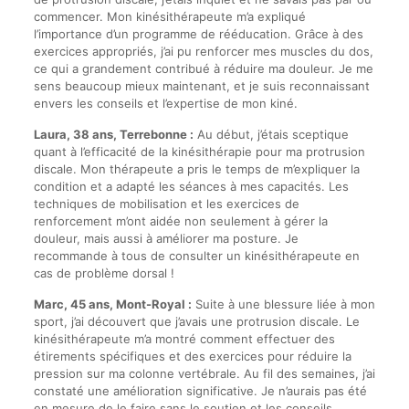
commencer. Mon kinésithérapeute m’a expliqué
l’importance d’un programme de rééducation. Grâce à des
exercices appropriés, j’ai pu renforcer mes muscles du dos,
ce qui a grandement contribué à réduire ma douleur. Je me
sens beaucoup mieux maintenant, et je suis reconnaissant
envers les conseils et l’expertise de mon kiné.
Laura, 38 ans, Terrebonne :
Au début, j’étais sceptique
quant à l’efficacité de la kinésithérapie pour ma protrusion
discale. Mon thérapeute a pris le temps de m’expliquer la
condition et a adapté les séances à mes capacités. Les
techniques de mobilisation et les exercices de
renforcement m’ont aidée non seulement à gérer la
douleur, mais aussi à améliorer ma posture. Je
recommande à tous de consulter un kinésithérapeute en
cas de problème dorsal !
Marc, 45 ans, Mont-Royal :
Suite à une blessure liée à mon
sport, j’ai découvert que j’avais une protrusion discale. Le
kinésithérapeute m’a montré comment effectuer des
étirements spécifiques et des exercices pour réduire la
pression sur ma colonne vertébrale. Au fil des semaines, j’ai
constaté une amélioration significative. Je n’aurais pas été
en mesure de le faire sans le soutien et les conseils