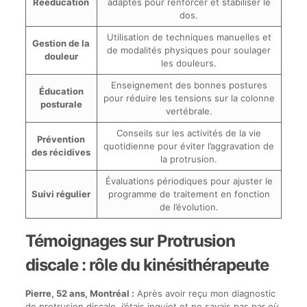
Rééducation
adaptés pour renforcer et stabiliser le
dos.
Utilisation de techniques manuelles et
Gestion de la
de modalités physiques pour soulager
douleur
les douleurs.
Enseignement des bonnes postures
Éducation
pour réduire les tensions sur la colonne
posturale
vertébrale.
Conseils sur les activités de la vie
Prévention
quotidienne pour éviter l’aggravation de
des récidives
la protrusion.
Évaluations périodiques pour ajuster le
Suivi régulier
programme de traitement en fonction
de l’évolution.
Témoignages sur Protrusion
discale : rôle du kinésithérapeute
Pierre, 52 ans, Montréal :
Après avoir reçu mon diagnostic
de protrusion discale, j’étais inquiet et ne savais pas par où