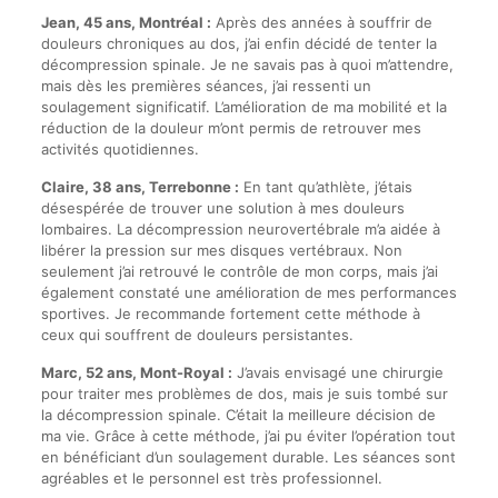
Jean, 45 ans, Montréal :
Après des années à souffrir de
douleurs chroniques au dos, j’ai enfin décidé de tenter la
décompression spinale. Je ne savais pas à quoi m’attendre,
mais dès les premières séances, j’ai ressenti un
soulagement significatif. L’amélioration de ma mobilité et la
réduction de la douleur m’ont permis de retrouver mes
activités quotidiennes.
Claire, 38 ans, Terrebonne :
En tant qu’athlète, j’étais
désespérée de trouver une solution à mes douleurs
lombaires. La décompression neurovertébrale m’a aidée à
libérer la pression sur mes disques vertébraux. Non
seulement j’ai retrouvé le contrôle de mon corps, mais j’ai
également constaté une amélioration de mes performances
sportives. Je recommande fortement cette méthode à
ceux qui souffrent de douleurs persistantes.
Marc, 52 ans, Mont-Royal :
J’avais envisagé une chirurgie
pour traiter mes problèmes de dos, mais je suis tombé sur
la décompression spinale. C’était la meilleure décision de
ma vie. Grâce à cette méthode, j’ai pu éviter l’opération tout
en bénéficiant d’un soulagement durable. Les séances sont
agréables et le personnel est très professionnel.