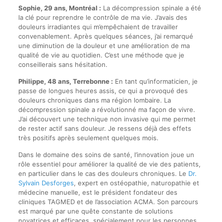
Sophie, 29 ans, Montréal :
La décompression spinale a été
la clé pour reprendre le contrôle de ma vie. J’avais des
douleurs irradiantes qui m’empêchaient de travailler
convenablement. Après quelques séances, j’ai remarqué
une diminution de la douleur et une amélioration de ma
qualité de vie au quotidien. C’est une méthode que je
conseillerais sans hésitation.
Philippe, 48 ans, Terrebonne :
En tant qu’informaticien, je
passe de longues heures assis, ce qui a provoqué des
douleurs chroniques dans ma région lombaire. La
décompression spinale a révolutionné ma façon de vivre.
J’ai découvert une technique non invasive qui me permet
de rester actif sans douleur. Je ressens déjà des effets
très positifs après seulement quelques mois.
Dans le domaine des soins de santé, l’innovation joue un
rôle essentiel pour améliorer la qualité de vie des patients,
en particulier dans le cas des douleurs chroniques. Le
Dr.
Sylvain Desforges
, expert en ostéopathie, naturopathie et
médecine manuelle, est le président fondateur des
cliniques TAGMED et de l’association ACMA. Son parcours
est marqué par une quête constante de solutions
novatrices et efficaces, spécialement pour les personnes