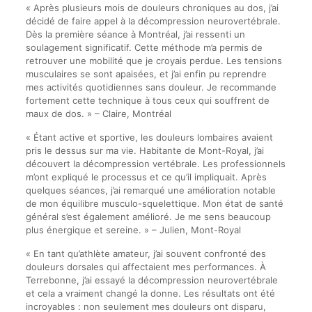
« Après plusieurs mois de douleurs chroniques au dos, j’ai
décidé de faire appel à la décompression neurovertébrale.
Dès la première séance à Montréal, j’ai ressenti un
soulagement significatif. Cette méthode m’a permis de
retrouver une mobilité que je croyais perdue. Les tensions
musculaires se sont apaisées, et j’ai enfin pu reprendre
mes activités quotidiennes sans douleur. Je recommande
fortement cette technique à tous ceux qui souffrent de
maux de dos. » – Claire, Montréal
« Étant active et sportive, les douleurs lombaires avaient
pris le dessus sur ma vie. Habitante de Mont-Royal, j’ai
découvert la décompression vertébrale. Les professionnels
m’ont expliqué le processus et ce qu’il impliquait. Après
quelques séances, j’ai remarqué une amélioration notable
de mon équilibre musculo-squelettique. Mon état de santé
général s’est également amélioré. Je me sens beaucoup
plus énergique et sereine. » – Julien, Mont-Royal
« En tant qu’athlète amateur, j’ai souvent confronté des
douleurs dorsales qui affectaient mes performances. À
Terrebonne, j’ai essayé la décompression neurovertébrale
et cela a vraiment changé la donne. Les résultats ont été
incroyables : non seulement mes douleurs ont disparu,