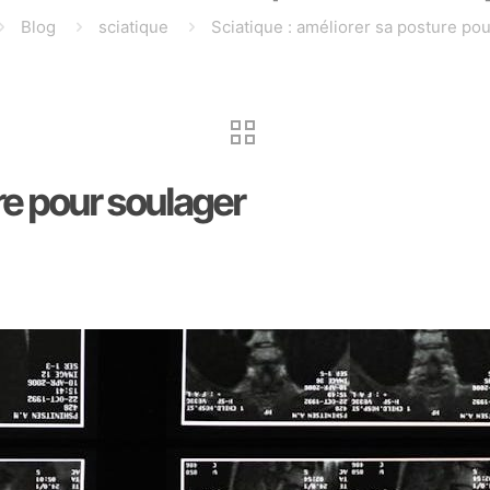
Blog
sciatique
Sciatique : améliorer sa posture po
re pour soulager