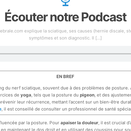
Écouter notre Podcast
ale.com explique la sciatique, ses causes (hernie discale, st
symptômes et son diagnostic. Il
[…]
EN BREF
ong du nerf sciatique, souvent due à des problèmes de posture.
ercices de
yoga
, tels que la posture du
pigeon
, et des ajusteme
venir leur récurrence, mettant l’accent sur un bien-être durab
e
, il est conseillé de consulter un professionnel de santé spé
fluencée par la posture. Pour
apaiser la douleur
, il est crucial
 en maintenant le dos droit et en utilisant des coussins pour s