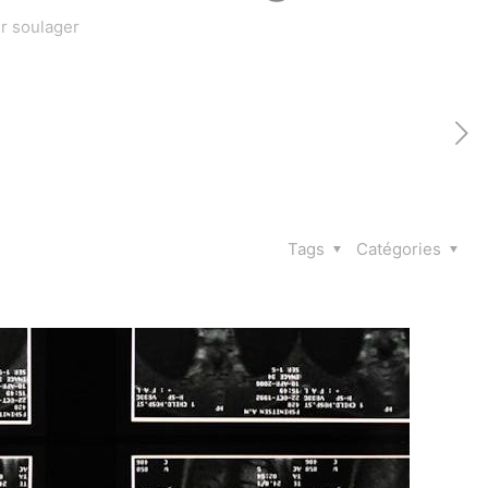
ur soulager
Tags
Catégories