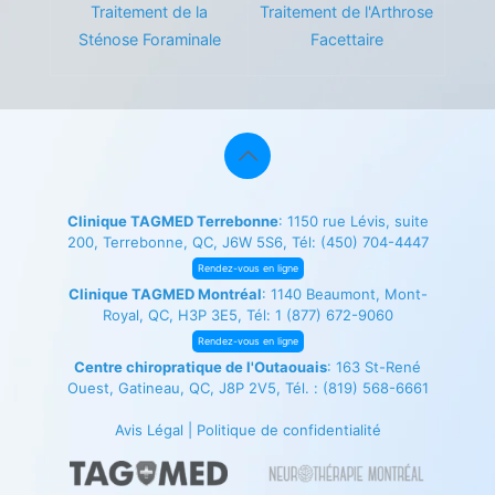
Traitement de la
Traitement de l'Arthrose
Sténose Foraminale
Facettaire
Clinique TAGMED Terrebonne
: 1150 rue Lévis, suite
200, Terrebonne, QC, J6W 5S6, Tél:
(450) 704-4447
Rendez-vous en ligne
Clinique TAGMED Montréal
: 1140 Beaumont, Mont-
Royal, QC, H3P 3E5, Tél:
1 (877) 672-9060
Rendez-vous en ligne
Centre chiropratique de l'Outaouais
: 163 St-René
Ouest, Gatineau, QC, J8P 2V5, Tél. :
(819) 568-6661
Avis Légal
|
Politique de confidentialité