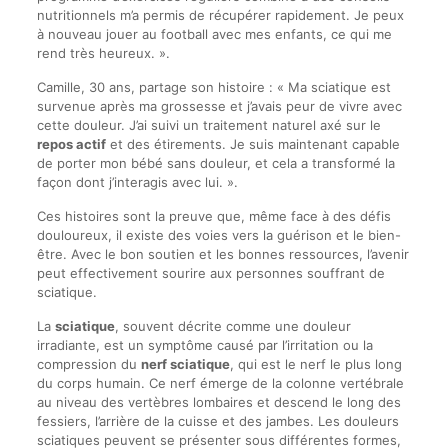
nutritionnels m’a permis de récupérer rapidement. Je peux
à nouveau jouer au football avec mes enfants, ce qui me
rend très heureux. ».
Camille, 30 ans, partage son histoire : « Ma sciatique est
survenue après ma grossesse et j’avais peur de vivre avec
cette douleur. J’ai suivi un traitement naturel axé sur le
repos actif
et des étirements. Je suis maintenant capable
de porter mon bébé sans douleur, et cela a transformé la
façon dont j’interagis avec lui. ».
Ces histoires sont la preuve que, même face à des défis
douloureux, il existe des voies vers la guérison et le bien-
être. Avec le bon soutien et les bonnes ressources, l’avenir
peut effectivement sourire aux personnes souffrant de
sciatique.
La
sciatique
, souvent décrite comme une douleur
irradiante, est un symptôme causé par l’irritation ou la
compression du
nerf sciatique
, qui est le nerf le plus long
du corps humain. Ce nerf émerge de la colonne vertébrale
au niveau des vertèbres lombaires et descend le long des
fessiers, l’arrière de la cuisse et des jambes. Les douleurs
sciatiques peuvent se présenter sous différentes formes,