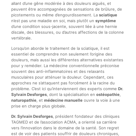
allant d’une gêne modérée à des douleurs aiguës, et
peuvent être accompagnées de sensations de brûlure, de
picotements ou même d’engourdissement. La
sciatique
n’est pas une maladie en soi, mais plutôt un
symptôme
d’une condition sous-jacente, souvent liée à une hernie
discale, des blessures, ou d’autres affections de la colonne
vertébrale.
Lorsqu’on aborde le traitement de la sciatique, il est
essentiel de comprendre non seulement l’origine des
douleurs, mais aussi les différentes alternatives existantes
pour y remédier. La médecine conventionnelle préconise
souvent des anti-inflammatoires et des relaxants
musculaires pour atténuer la douleur. Cependant, ces
approches ne s’attaquent pas forcément à la racine du
problème. C’est ici qu’interviennent des experts comme
Dr.
Sylvain Desforges
, dont la spécialisation en
ostéopathie
,
naturopathie
, et
médecine manuelle
ouvre la voie à une
prise en charge plus globale.
Dr. Sylvain Desforges
, président fondateur des cliniques
TAGMED et de l’association ACMA, a orienté sa carrière
vers l’innovation dans le domaine de la santé. Son regret
est de voir des patients souffrir de douleurs chroniques,