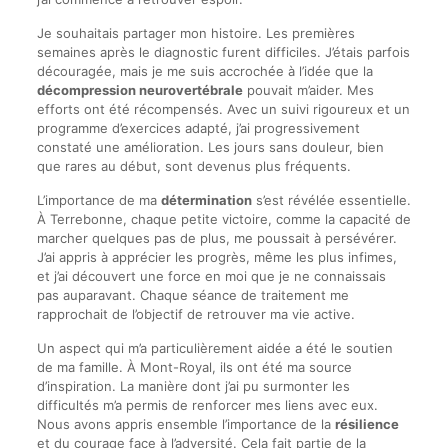
Je souhaitais partager mon histoire. Les premières
semaines après le diagnostic furent difficiles. J’étais parfois
découragée, mais je me suis accrochée à l’idée que la
décompression neurovertébrale
pouvait m’aider. Mes
efforts ont été récompensés. Avec un suivi rigoureux et un
programme d’exercices adapté, j’ai progressivement
constaté une amélioration. Les jours sans douleur, bien
que rares au début, sont devenus plus fréquents.
L’importance de ma
détermination
s’est révélée essentielle.
À Terrebonne, chaque petite victoire, comme la capacité de
marcher quelques pas de plus, me poussait à persévérer.
J’ai appris à apprécier les progrès, même les plus infimes,
et j’ai découvert une force en moi que je ne connaissais
pas auparavant. Chaque séance de traitement me
rapprochait de l’objectif de retrouver ma vie active.
Un aspect qui m’a particulièrement aidée a été le soutien
de ma famille. À Mont-Royal, ils ont été ma source
d’inspiration. La manière dont j’ai pu surmonter les
difficultés m’a permis de renforcer mes liens avec eux.
Nous avons appris ensemble l’importance de la
résilience
et du courage face à l’adversité. Cela fait partie de la