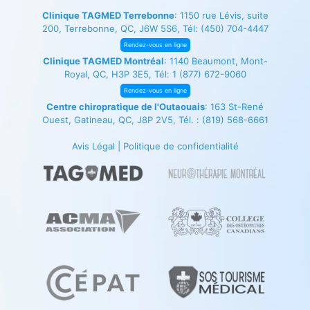
Clinique TAGMED Terrebonne
: 1150 rue Lévis, suite
200, Terrebonne, QC, J6W 5S6, Tél:
(450) 704-4447
Rendez-vous en ligne
Clinique TAGMED Montréal
: 1140 Beaumont, Mont-
Royal, QC, H3P 3E5, Tél:
1 (877) 672-9060
Rendez-vous en ligne
Centre chiropratique de l'Outaouais
: 163 St-René
Ouest, Gatineau, QC, J8P 2V5, Tél. :
(819) 568-6661
Avis Légal
|
Politique de confidentialité