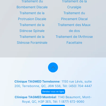
Traitement du
Traitement de la
Bombement Discale
Cruralgie
Traitement de la
Traitement du
Protrusion Discale
Pincement Discal
Traitement de la
Traitement des Maux
Sténose Spinale
de dos
Traitement de la
Traitement de l'Arthrose
Sténose Foraminale
Facettaire
Clinique TAGMED Terrebonne
: 1150 rue Lévis, suite
200, Terrebonne, QC, J6W 5S6, Tél:
(450) 704-4447
Rendez-vous en ligne
Clinique TAGMED Montréal
: 1140 Beaumont, Mont-
Royal, QC, H3P 3E5, Tél:
1 (877) 672-9060