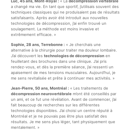
Luc, 45 ans, Mont-Royal :
« La
décompression vertébrale
a changé ma vie. En tant que sportif, j’utilisais souvent des
techniques classiques qui ne produisaient pas de résultats
satisfaisants. Après avoir été introduit aux nouvelles
technologies de décompression, j’ai enfin trouvé un
soulagement. La méthode est moins invasive et
extrêmement efficace. »
Sophie, 28 ans, Terrebonne :
« Je cherchais une
alternative à la chirurgie pour traiter ma douleur lombaire.
J’ai découvert les
technologies de décompression
en
feuilletant des brochures dans une clinique. J’ai pris
rendez-vous, et dès la première séance, j’ai ressenti un
apaisement de mes tensions musculaires. Aujourd’hui, je
me sens revitalisée et prête à continuer mes activités. »
Jean-Pierre, 50 ans, Montréal :
« Les traitements de
décompression neurovertébrale
m’ont été conseillés par
un ami, et ce fut une révélation. Avant de commencer, j’ai
fait beaucoup de recherches sur les différentes
technologies disponibles. J’ai choisi un centre réputé à
Montréal et je ne pouvais pas être plus satisfait des
résultats. Je me sens plus léger, tant physiquement que
mentalement. »