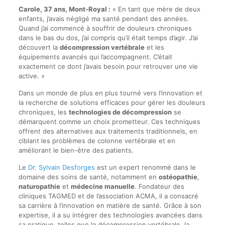
Carole, 37 ans, Mont-Royal :
« En tant que mère de deux
enfants, j’avais négligé ma santé pendant des années.
Quand j’ai commencé à souffrir de douleurs chroniques
dans le bas du dos, j’ai compris qu’il était temps d’agir. J’ai
découvert la
décompression vertébrale
et les
équipements avancés qui l’accompagnent. C’était
exactement ce dont j’avais besoin pour retrouver une vie
active. »
Dans un monde de plus en plus tourné vers l’innovation et
la recherche de solutions efficaces pour gérer les douleurs
chroniques, les
technologies de décompression
se
démarquent comme un choix prometteur. Ces techniques
offrent des alternatives aux traitements traditionnels, en
ciblant les problèmes de colonne vertébrale et en
améliorant le bien-être des patients.
Le
Dr. Sylvain Desforges
est un expert renommé dans le
domaine des soins de santé, notamment en
ostéopathie
,
naturopathie
et
médecine manuelle
. Fondateur des
cliniques TAGMED et de l’association ACMA, il a consacré
sa carrière à l’innovation en matière de santé. Grâce à son
expertise, il a su intégrer des technologies avancées dans
sa pratique, telles que la décompression vertébrale, la