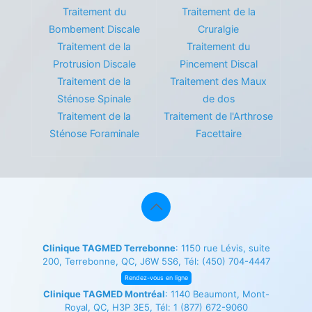
Traitement du
Traitement de la
Bombement Discale
Cruralgie
Traitement de la
Traitement du
Protrusion Discale
Pincement Discal
Traitement de la
Traitement des Maux
Sténose Spinale
de dos
Traitement de la
Traitement de l'Arthrose
Sténose Foraminale
Facettaire
Clinique TAGMED Terrebonne
: 1150 rue Lévis, suite
200, Terrebonne, QC, J6W 5S6, Tél:
(450) 704-4447
Rendez-vous en ligne
Clinique TAGMED Montréal
: 1140 Beaumont, Mont-
Royal, QC, H3P 3E5, Tél:
1 (877) 672-9060