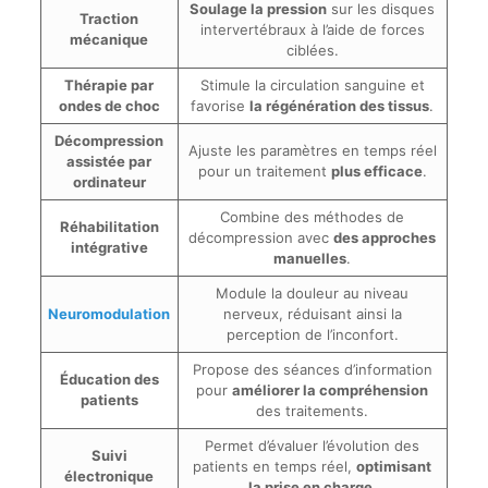
Soulage la pression
sur les disques
Traction
intervertébraux à l’aide de forces
mécanique
ciblées.
Thérapie par
Stimule la circulation sanguine et
ondes de choc
favorise
la régénération des tissus
.
Décompression
Ajuste les paramètres en temps réel
assistée par
pour un traitement
plus efficace
.
ordinateur
Combine des méthodes de
Réhabilitation
décompression avec
des approches
intégrative
manuelles
.
Module la douleur au niveau
Neuromodulation
nerveux, réduisant ainsi la
perception de l’inconfort.
Propose des séances d’information
Éducation des
pour
améliorer la compréhension
patients
des traitements.
Permet d’évaluer l’évolution des
Suivi
patients en temps réel,
optimisant
électronique
la prise en charge
.