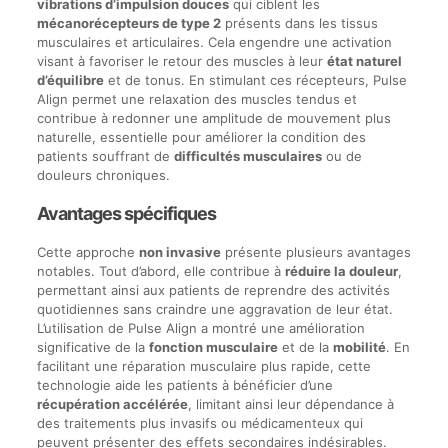
vibrations d’impulsion douces
qui ciblent les
mécanorécepteurs de type 2
présents dans les tissus
musculaires et articulaires. Cela engendre une activation
visant à favoriser le retour des muscles à leur
état naturel
d’équilibre
et de tonus. En stimulant ces récepteurs, Pulse
Align permet une relaxation des muscles tendus et
contribue à redonner une amplitude de mouvement plus
naturelle, essentielle pour améliorer la condition des
patients souffrant de
difficultés musculaires
ou de
douleurs chroniques.
Avantages spécifiques
Cette approche
non invasive
présente plusieurs avantages
notables. Tout d’abord, elle contribue à
réduire la douleur
,
permettant ainsi aux patients de reprendre des activités
quotidiennes sans craindre une aggravation de leur état.
L’utilisation de Pulse Align a montré une amélioration
significative de la
fonction musculaire
et de la
mobilité
. En
facilitant une réparation musculaire plus rapide, cette
technologie aide les patients à bénéficier d’une
récupération accélérée
, limitant ainsi leur dépendance à
des traitements plus invasifs ou médicamenteux qui
peuvent présenter des effets secondaires indésirables.