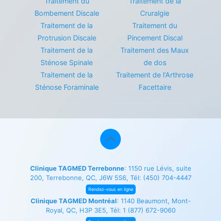
Traitement du
Traitement de la
Bombement Discale
Cruralgie
Traitement de la
Traitement du
Protrusion Discale
Pincement Discal
Traitement de la
Traitement des Maux
Sténose Spinale
de dos
Traitement de la
Traitement de l'Arthrose
Sténose Foraminale
Facettaire
Clinique TAGMED Terrebonne
: 1150 rue Lévis, suite
200, Terrebonne, QC, J6W 5S6, Tél:
(450) 704-4447
Rendez-vous en ligne
Clinique TAGMED Montréal
: 1140 Beaumont, Mont-
Royal, QC, H3P 3E5, Tél:
1 (877) 672-9060