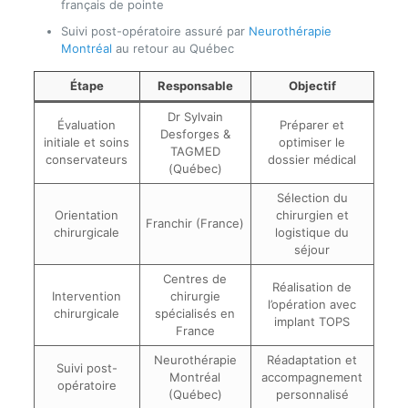
français de pointe
Suivi post-opératoire assuré par
Neurothérapie
Montréal
au retour au Québec
Étape
Responsable
Objectif
Dr Sylvain
Évaluation
Préparer et
Desforges &
initiale et soins
optimiser le
TAGMED
conservateurs
dossier médical
(Québec)
Sélection du
Orientation
chirurgien et
Franchir (France)
chirurgicale
logistique du
séjour
Centres de
Réalisation de
Intervention
chirurgie
l’opération avec
chirurgicale
spécialisés en
implant TOPS
France
Neurothérapie
Réadaptation et
Suivi post-
Montréal
accompagnement
opératoire
(Québec)
personnalisé