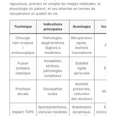
rigoureuse, prenant en compte les images médicales, la
physiologie du patient, et ses attentes en termes de
récupération et qualité de vie.
Indications
Technique
Avantages
Invasivi
principales
Chirurgie
Pathologies
Récupération
mini-invasive
dégénératives
rapide,
Faible
/
légères à
moindre
endoscopique
modérées
traumatisme
Instabilités
Fusion
Stabilité
sévères,
lombaire
rigide
Élevée
pathologies
classique
éprouvée
complexes
Mobilité
Prothèse
Discopathie
préservée,
Moyenn
discale
isolée
réduction
des douleurs
Spondylolisthésis,
Stabilisation
Élevée
Implant TOPS
sténose modérée
dynamique,
(instrument