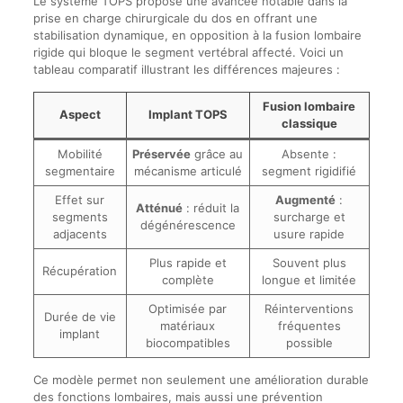
Le système TOPS propose une avancée notable dans la
prise en charge chirurgicale du dos en offrant une
stabilisation dynamique, en opposition à la fusion lombaire
rigide qui bloque le segment vertébral affecté. Voici un
tableau comparatif illustrant les différences majeures :
Fusion lombaire
Aspect
Implant TOPS
classique
Mobilité
Préservée
grâce au
Absente :
segmentaire
mécanisme articulé
segment rigidifié
Effet sur
Augmenté
:
Atténué
: réduit la
segments
surcharge et
dégénérescence
adjacents
usure rapide
Plus rapide et
Souvent plus
Récupération
complète
longue et limitée
Optimisée par
Réinterventions
Durée de vie
matériaux
fréquentes
implant
biocompatibles
possible
Ce modèle permet non seulement une amélioration durable
des fonctions lombaires, mais aussi une prévention