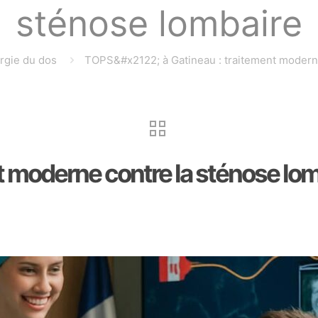
sténose lombaire
rgie du dos
TOPS&#x2122; à Gatineau : traitement moderne
t moderne contre la sténose lo