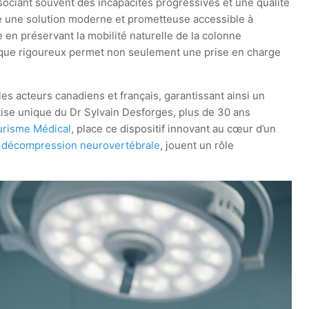
ociant souvent des incapacités progressives et une qualité
e une solution moderne et prometteuse accessible à
e en préservant la mobilité naturelle de la colonne
ntique rigoureux permet non seulement une prise en charge
les acteurs canadiens et français, garantissant ainsi un
tise unique du Dr Sylvain Desforges, plus de 30 ans
risme Médical
, place ce dispositif innovant au cœur d’un
a
décompression neurovertébrale
, jouent un rôle