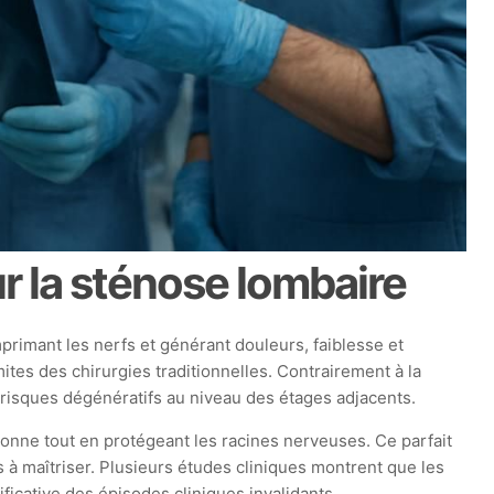
r la sténose lombaire
rimant les nerfs et générant douleurs, faiblesse et
tes des chirurgies traditionnelles. Contrairement à la
 risques dégénératifs au niveau des étages adjacents.
onne tout en protégeant les racines nerveuses. Ce parfait
 à maîtriser. Plusieurs études cliniques montrent que les
icative des épisodes cliniques invalidants