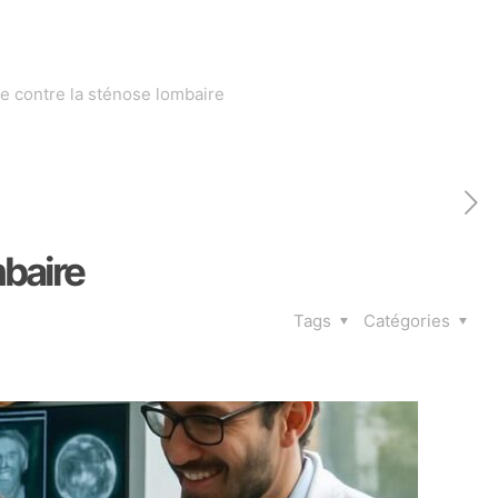
 contre la sténose lombaire
mbaire
Tags
Catégories