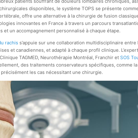
breux patients souffrant de douleurs lombaires chroniques, ass
 chirurgicales disponibles, le système TOPS se présente comm
rtébrale, offre une alternative à la chirurgie de fusion classiqu
hnologies innovantes en France à travers un parcours transatla
lais et un accompagnement personnalisé à chaque étape.
du rachis
s’appuie sur une collaboration multidisciplinaire entre 
ses et canadiennes, et adapté à chaque profil clinique. L’exper
 Clinique TAGMED, Neurothérapie Montréal, Franchir et
SOS Tou
tuellement, des traitements conservateurs spécifiques, comme l
 précisément les cas nécessitant une chirurgie.