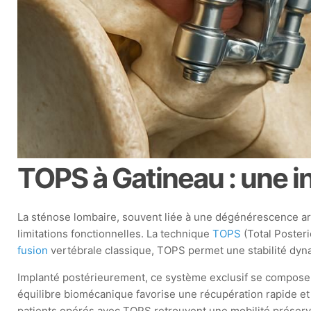
TOPS à Gatineau : une i
La sténose lombaire, souvent liée à une dégénérescence art
limitations fonctionnelles. La technique
TOPS
(Total Posteri
fusion
vertébrale classique, TOPS permet une stabilité dyna
Implanté postérieurement, ce système exclusif se compose 
équilibre biomécanique favorise une récupération rapide et 
patients opérés avec TOPS retrouvent une mobilité préservé