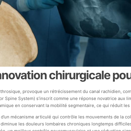
nnovation chirurgicale pou
hrosique, provoque un rétrécissement du canal rachidien, comp
or Spine System) s’inscrit comme une réponse novatrice aux limi
mique en conservant la mobilité segmentaire, ce qui réduit les
d’un mécanisme articulé qui contrôle les mouvements de la col
diminue les douleurs lombaires chroniques longtemps difficiles
e, un meilleur contrôle neuromusculaire et une réduction signif