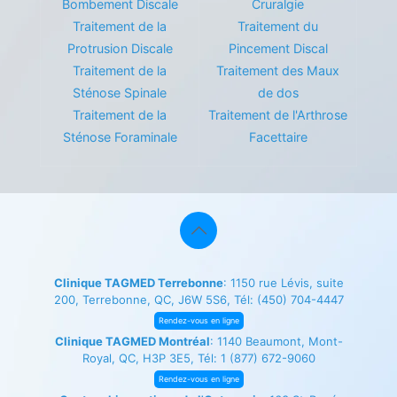
Bombement Discale
Cruralgie
Traitement de la
Traitement du
Protrusion Discale
Pincement Discal
Traitement de la
Traitement des Maux
Sténose Spinale
de dos
Traitement de la
Traitement de l'Arthrose
Sténose Foraminale
Facettaire
Clinique TAGMED Terrebonne
: 1150 rue Lévis, suite
200, Terrebonne, QC, J6W 5S6, Tél:
(450) 704-4447
Rendez-vous en ligne
Clinique TAGMED Montréal
: 1140 Beaumont, Mont-
Royal, QC, H3P 3E5, Tél:
1 (877) 672-9060
Rendez-vous en ligne