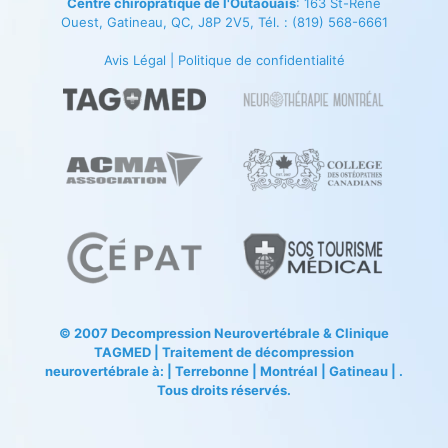
Centre chiropratique de l'Outaouais
: 163 St-René
Ouest, Gatineau, QC, J8P 2V5, Tél. :
(819) 568-6661
Avis Légal
|
Politique de confidentialité
© 2007
Decompression Neurovertébrale
&
Clinique
TAGMED
| Traitement de décompression
neurovertébrale à: | Terrebonne | Montréal | Gatineau | .
Tous droits réservés.