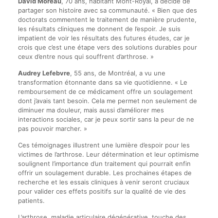
David Moreau
, 70 ans, habitant Mont-Royal, a décidé de
partager son histoire avec sa communauté. « Bien que des
doctorats commentent le traitement de manière prudente,
les résultats cliniques me donnent de l’espoir. Je suis
impatient de voir les résultats des futures études, car je
crois que c’est une étape vers des solutions durables pour
ceux d’entre nous qui souffrent d’arthrose. »
Audrey Lefebvre
, 55 ans, de Montréal, a vu une
transformation étonnante dans sa vie quotidienne. « Le
remboursement de ce médicament offre un soulagement
dont j’avais tant besoin. Cela me permet non seulement de
diminuer ma douleur, mais aussi d’améliorer mes
interactions sociales, car je peux sortir sans la peur de ne
pas pouvoir marcher. »
Ces témoignages illustrent une lumière d’espoir pour les
victimes de l’arthrose. Leur détermination et leur optimisme
soulignent l’importance d’un traitement qui pourrait enfin
offrir un soulagement durable. Les prochaines étapes de
recherche et les essais cliniques à venir seront cruciaux
pour valider ces effets positifs sur la qualité de vie des
patients.
L’arthrose, maladie articulaire dégénérative, touche des