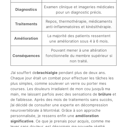
Examen clinique et imageries médicales
Diagnostics
pour un diagnostic précis.
Repos, thermothérapie, médicaments
Traitements
anti-inflammatoires et kinésithérapie.
La majorité des patients ressentent
Amélioration
une amélioration sous 4 à 6 mois.
Pouvant mener à une altération
Conséquences
fonctionnelle du membre supérieur si
non traité.
J’ai souffert de
brachialgie
pendant plus de deux ans.
Chaque jour était un combat pour effectuer les tâches les
plus simples, comme soulever un verre ou porter mes
courses. Les douleurs irradiaient de mon cou jusqu’à ma
main, me laissant parfois avec des sensations de
brûlure
et
de faiblesse. Après des mois de traitements sans succès,
j’ai décidé de consulter une experte en décompression
neurovertébrale à Montréal. Grâce à son approche
personnalisée, je ressens enfin une
amélioration
significative
. Ce que je prenais pour acquis, comme me
lever sans douleur, est désormais ma nouvelle réalité.