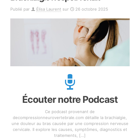
Publié par
Élisa Laurent
sur
26 octobre 2025
Écouter notre Podcast
Ce podcast provenant de
decompressionneurovertebrale.com détaille la brachialgie,
une douleur au bras causée par une compression nerveuse
cervicale. Il explore les causes, symptômes, diagnostics et
traitements,
[…]