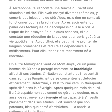
À Terrebonne, j’ai rencontré une femme qui vivait une
situation similaire. Elle avait essayé diverses thérapies, y
compris des injections de stéroïdes, mais rien ne semblait
fonctionner pour sa
brachialgie
. Après avoir entendu
parler des techniques de décompression, elle a pris le
risque de les essayer. En quelques séances, elle a
constaté une réduction de la douleur et a repris goût à sa
vie quotidienne. Aujourd’hui, elle peut même profiter de
longues promenades et réduire sa dépendance aux
médicaments. Pour elle, l’espoir est récemment né à
nouveau.
Un autre témoignage vient de Mont-Royal, où un jeune
homme de 30 ans a partagé comment sa
brachialgie
affectait ses études. L’irritation constante qu’il ressentait
dans son bras l’empêchait de se concentrer et d’étudier
efficacement. Déterminé, il s’est tourné vers un thérapeute
spécialisé dans la névralgie. Après quelques mois de suivi,
il a été capable non seulement de gérer sa douleur, mais
aussi de retrouver son
énergie
et sa capacité à s’investir
pleinement dans ses études. Il dit souvent que son
parcours, bien que semé d’embûches, lui a appris la
patience et la résilience.