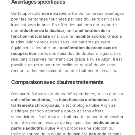
Avantages spécifiques
Cette approche
non invasive
offre de nombreux avantages
pour les personnes touchées par des douleurs cervicales
irradiant vers le bras. En effet, les patients ont rapporté
une
réduction de la douleur
, une
amélioration de la
fonction musculaire
ainsi qu’une
mobilité accrue
. Grâce à
la stimulation douce des tissus, les patients peuvent
également constater une
accélération du processus de
récupération
après des épisodes de douleurs aiguës. Les
résultats observés montrent que grâce à Pulse Align, il est
possible de retrouver une meilleure qualité de vie sans
recourir à des médicaments ou des traitements invasifs.
Comparaison avec d’autres traitements
Comparée à d’autres options thérapeutiques, telles que les
anti-inflammatoires
, les
injections de corticoïdes
ou les
traitements chirurgicaux
, la technologie Pulse Align se
distingue par son approche douce et sans effets
secondaires. Là où d’autres traitements peuvent nécessiter
une intervention invasive ou impliquer des
médicaments
parfois addictifs
, Pulse Align propose une solution qui
traite la source de la douleur de manière
naturelle
et sans