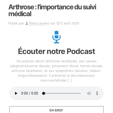
Arthrose : l’importance du suivi
médical
Publié par
Élisa Laurent
sur
5 avril 2025
Écouter notre Podcast
Ce podcast décrit l’arthrose vertébrale, ses causes
(dégénérescence discale, pincement discal, hernie discale,
arthrose facettaire), et ses symptômes (douleur, raideur,
engourdissement). Il présente la décompression
neurovertébrale
[…]
EN BREF