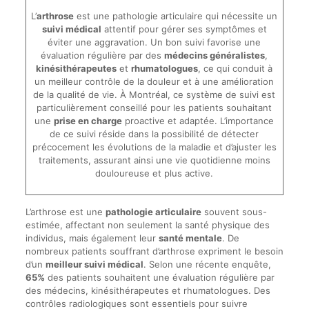
L’
arthrose
est une pathologie articulaire qui nécessite un
suivi médical
attentif pour gérer ses symptômes et
éviter une aggravation. Un bon suivi favorise une
évaluation régulière par des
médecins généralistes
,
kinésithérapeutes
et
rhumatologues
, ce qui conduit à
un meilleur contrôle de la douleur et à une amélioration
de la qualité de vie. À Montréal, ce système de suivi est
particulièrement conseillé pour les patients souhaitant
une
prise en charge
proactive et adaptée. L’importance
de ce suivi réside dans la possibilité de détecter
précocement les évolutions de la maladie et d’ajuster les
traitements, assurant ainsi une vie quotidienne moins
douloureuse et plus active.
L’arthrose est une
pathologie articulaire
souvent sous-
estimée, affectant non seulement la santé physique des
individus, mais également leur
santé mentale
. De
nombreux patients souffrant d’arthrose expriment le besoin
d’un
meilleur suivi médical
. Selon une récente enquête,
65%
des patients souhaitent une évaluation régulière par
des médecins, kinésithérapeutes et rhumatologues. Des
contrôles radiologiques sont essentiels pour suivre