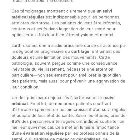
réussi à contrôler ma condition.
Ces témoignages montrent clairement que
un suivi
médical régulier
est indispensable pour les personnes
atteintes d’arthrose. Les patients doivent être informés,
soutenus et actifs dans la gestion de leur santé pour
optimiser à la fois leur bien-être physique et mental.
L’arthrose est une maladie articulaire qui se caractérise par
la dégradation progressive du
cartilage
, entraînant des
douleurs et une limitation des mouvements. Cette
pathologie, souvent perçue comme une conséquence
inévitable du vieillissement, nécessite une attention
particulière—non seulement pour améliorer le quotidien
des patients, mais aussi pour prévenir une aggravation de
leur condition.
Un des principaux enjeux liés à l’arthrose est le
suivi
médical
. En effet, de nombreux patients souffrant
d’arthrose expriment un besoin croissant d’un suivi régulier
et adapté de leur état de santé. Selon les études, près de
65%
des personnes interrogées ont indiqué souhaiter un
meilleur suivi médical. Cela met en lumière l’importance
d’une
évaluation régulière
par les professionnels de la
santé, qu’il s’agisse de médecins généralistes, de