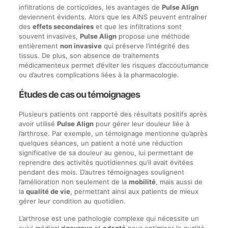
infiltrations de corticoïdes, les avantages de
Pulse Align
deviennent évidents. Alors que les AINS peuvent entraîner
des
effets secondaires
et que les infiltrations sont
souvent invasives,
Pulse Align
propose une méthode
entièrement
non invasive
qui préserve l’intégrité des
tissus. De plus, son absence de traitements
médicamenteux permet d’éviter les risques d’accoutumance
ou d’autres complications liées à la pharmacologie.
Études de cas ou témoignages
Plusieurs patients ont rapporté des résultats positifs après
avoir utilisé
Pulse Align
pour gérer leur douleur liée à
l’arthrose. Par exemple, un témoignage mentionne qu’après
quelques séances, un patient a noté une réduction
significative de sa douleur au genou, lui permettant de
reprendre des activités quotidiennes qu’il avait évitées
pendant des mois. D’autres témoignages soulignent
l’amélioration non seulement de la
mobilité
, mais aussi de
la
qualité de vie
, permettant ainsi aux patients de mieux
gérer leur condition au quotidien.
L’arthrose est une pathologie complexe qui nécessite un
suivi médical
rigoureux
et
adapté
pour optimiser la qualité