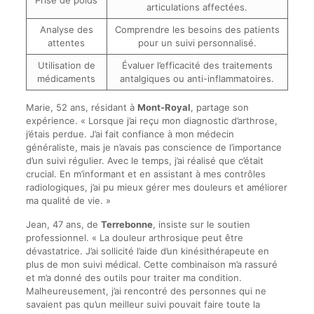
Prise de poids
articulations affectées.
Analyse des
Comprendre les besoins des patients
attentes
pour un suivi personnalisé.
Utilisation de
Évaluer l’efficacité des traitements
médicaments
antalgiques ou anti-inflammatoires.
Marie, 52 ans, résidant à
Mont-Royal
, partage son
expérience. « Lorsque j’ai reçu mon diagnostic d’arthrose,
j’étais perdue. J’ai fait confiance à mon médecin
généraliste, mais je n’avais pas conscience de l’importance
d’un suivi régulier. Avec le temps, j’ai réalisé que c’était
crucial. En m’informant et en assistant à mes contrôles
radiologiques, j’ai pu mieux gérer mes douleurs et améliorer
ma qualité de vie. »
Jean, 47 ans, de
Terrebonne
, insiste sur le soutien
professionnel. « La douleur arthrosique peut être
dévastatrice. J’ai sollicité l’aide d’un kinésithérapeute en
plus de mon suivi médical. Cette combinaison m’a rassuré
et m’a donné des outils pour traiter ma condition.
Malheureusement, j’ai rencontré des personnes qui ne
savaient pas qu’un meilleur suivi pouvait faire toute la