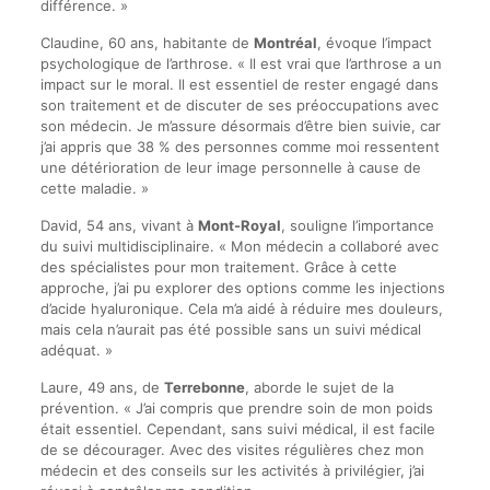
différence. »
Claudine, 60 ans, habitante de
Montréal
, évoque l’impact
psychologique de l’arthrose. « Il est vrai que l’arthrose a un
impact sur le moral. Il est essentiel de rester engagé dans
son traitement et de discuter de ses préoccupations avec
son médecin. Je m’assure désormais d’être bien suivie, car
j’ai appris que 38 % des personnes comme moi ressentent
une détérioration de leur image personnelle à cause de
cette maladie. »
David, 54 ans, vivant à
Mont-Royal
, souligne l’importance
du suivi multidisciplinaire. « Mon médecin a collaboré avec
des spécialistes pour mon traitement. Grâce à cette
approche, j’ai pu explorer des options comme les injections
d’acide hyaluronique. Cela m’a aidé à réduire mes douleurs,
mais cela n’aurait pas été possible sans un suivi médical
adéquat. »
Laure, 49 ans, de
Terrebonne
, aborde le sujet de la
prévention. « J’ai compris que prendre soin de mon poids
était essentiel. Cependant, sans suivi médical, il est facile
de se décourager. Avec des visites régulières chez mon
médecin et des conseils sur les activités à privilégier, j’ai