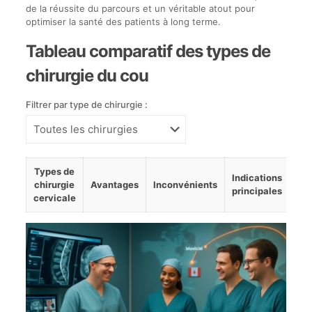
de la réussite du parcours et un véritable atout pour
optimiser la santé des patients à long terme.
Tableau comparatif des types de
chirurgie du cou
Filtrer par type de chirurgie :
Sélectionnez
Types de
un
Indications
chirurgie
Avantages
Inconvénients
type
principales
cervicale
de
chirurgie
à
afficher
dans
le
tableau.