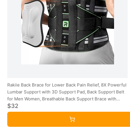
Rakiie Back Brace for Lower Back Pain Relief, 8X Powerful
Lumbar Support with 3D Support Pad, Back Support Belt
for Men Women, Breathable Back Support Brace with
$32
Adjustable Strap for Herniated Disc, Sciatica, Green Size
M (Waist: 33.5"-39.4")