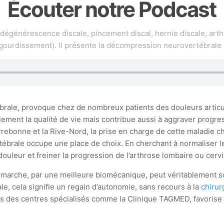
Écouter notre Podcast
(dégénérescence discale, pincement discal, hernie discale, arth
gourdissement). Il présente la décompression neurovertébrale
ertébrale, provoque chez de nombreux patients des douleurs artic
lement la qualité de vie mais contribue aussi à aggraver prog
rebonne et la Rive-Nord, la prise en charge de cette maladie 
ébrale occupe une place de choix. En cherchant à normaliser l
douleur et freiner la progression de l’arthrose lombaire ou cervi
émarche, par une meilleure biomécanique, peut véritablement so
le, cela signifie un regain d’autonomie, sans recours à la
chirur
 des centres spécialisés comme la Clinique TAGMED, favorise u