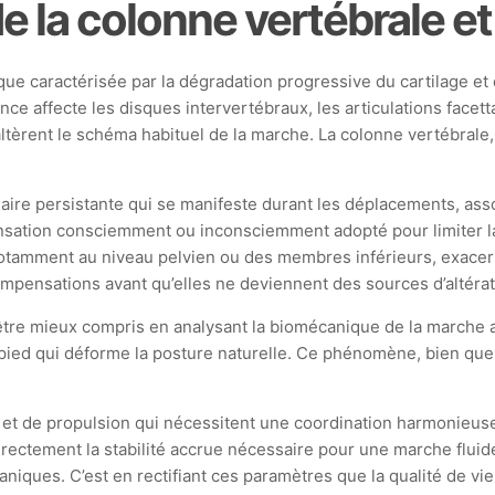
 la colonne vertébrale et
ique caractérisée par la dégradation progressive du cartilage 
nce affecte les disques intervertébraux, les articulations facet
altèrent le schéma habituel de la marche. La colonne vertébrale,
aire persistante qui se manifeste durant les déplacements, assoc
ation consciemment ou inconsciemment adopté pour limiter l
otamment au niveau pelvien ou des membres inférieurs, exacerb
 compensations avant qu’elles ne deviennent des sources d’altér
 mieux compris en analysant la biomécanique de la marche affe
ied qui déforme la posture naturelle. Ce phénomène, bien que 
et de propulsion qui nécessitent une coordination harmonieuse
directement la stabilité accrue nécessaire pour une marche fluid
aniques. C’est en rectifiant ces paramètres que la qualité de v