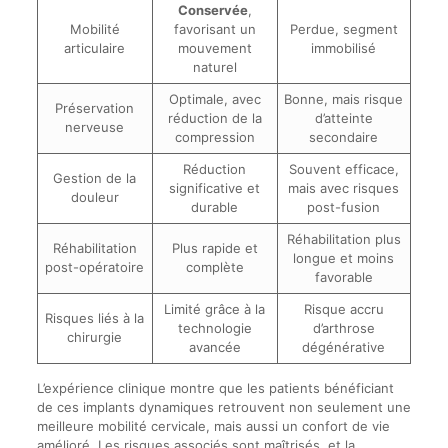
Conservée
,
Mobilité
favorisant un
Perdue, segment
articulaire
mouvement
immobilisé
naturel
Optimale, avec
Bonne, mais risque
Préservation
réduction de la
d’atteinte
nerveuse
compression
secondaire
Réduction
Souvent efficace,
Gestion de la
significative et
mais avec risques
douleur
durable
post-fusion
Réhabilitation plus
Réhabilitation
Plus rapide et
longue et moins
post-opératoire
complète
favorable
Limité grâce à la
Risque accru
Risques liés à la
technologie
d’arthrose
chirurgie
avancée
dégénérative
L’expérience clinique montre que les patients bénéficiant
de ces implants dynamiques retrouvent non seulement une
meilleure mobilité cervicale, mais aussi un confort de vie
amélioré. Les risques associés sont maîtrisés, et la