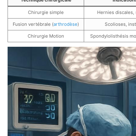
Chirurgie simple
Hernies discales,
Fusion vertébrale (
arthrodèse
)
Scolioses, ins
Chirurgie Motion
Spondylolisthésis mod