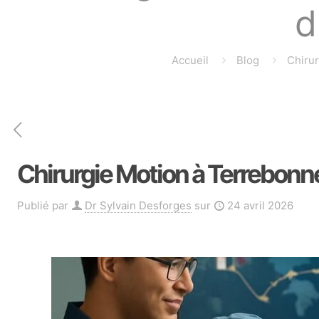
d
Accueil
Blog
Chirur
Chirurgie Motion à Terrebonn
Publié par
Dr Sylvain Desforges
sur
24 avril 2026