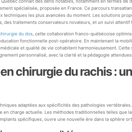
u Québec connaît des défis notables, notamment en termes de dél
tement spécialisée, proposée en France. Ce parcours transatlant
x techniques les plus avancées du moment. Les solutions propo
des traitements conservateurs novateurs, et un suivi attentif f
chirurgie du dos
, cette collaboration franco-québécoise optimis
éducation fonctionnelle post-opératoire. En maintenant la mobil
médicale et qualité de vie cohabitent harmonieusement. Cette s
mpagnement personnalisé, avec la clarté et la pédagogie attendue
en chirurgie du rachis : 
hniques adaptées aux spécificités des pathologies vertébrales.
 en charge actuelle. Les méthodes traditionnelles telles que la
implants spécifiques, ouvre une nouvelle ère dans la sphère o