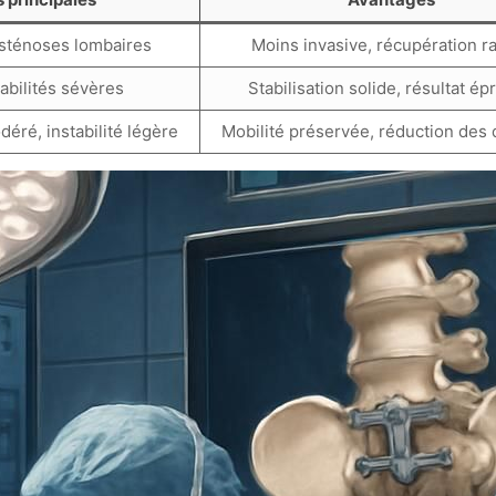
 sténoses lombaires
Moins invasive, récupération r
tabilités sévères
Stabilisation solide, résultat é
éré, instabilité légère
Mobilité préservée, réduction des