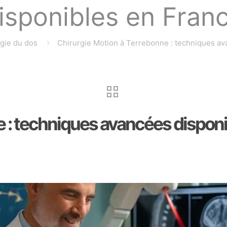
isponibles en Fran
gie du dos
Chirurgie Motion à Terrebonne : techniques av
e : techniques avancées dispon