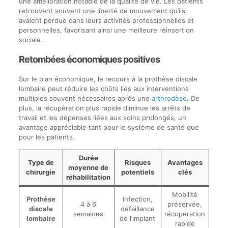
une amélioration notable de la qualité de vie. Les patients
retrouvent souvent une liberté de mouvement qu’ils
avaient perdue dans leurs activités professionnelles et
personnelles, favorisant ainsi une meilleure réinsertion
sociale.
Retombées économiques positives
Sur le plan économique, le recours à la prothèse discale
lombaire peut réduire les coûts liés aux interventions
multiples souvent nécessaires après une
arthrodèse
. De
plus, la récupération plus rapide diminue les arrêts de
travail et les dépenses liées aux soins prolongés, un
avantage appréciable tant pour le système de santé que
pour les patients.
Durée
Type de
Risques
Avantages
moyenne de
chirurgie
potentiels
clés
réhabilitation
Mobilité
Prothèse
Infection,
4 à 6
préservée,
discale
défaillance
semaines
récupération
lombaire
de l’implant
rapide