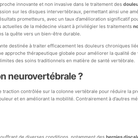
oche innovante et non invasive dans le traitement des
douleu
ession sur les disques intervertébraux, permettant ainsi une amé
sultats prometteurs, avec un taux d’amélioration significatif po
actuelles de la médecine visant à privilégier les traitements
no
ns la quête vers un bien-être durable.
 destinée à traiter efficacement les douleurs chroniques liées
ne approche thérapeutique globale pour améliorer la qualité de 
mites des soins traditionnels en matière de santé vertébrale.
n neurovertébrale ?
traction contrôlée sur la colonne vertébrale pour réduire la pr
ouleur et en améliorant la mobilité. Contrairement à d’autres 
 souffrant de diverses conditions, notamment des
hernies discal