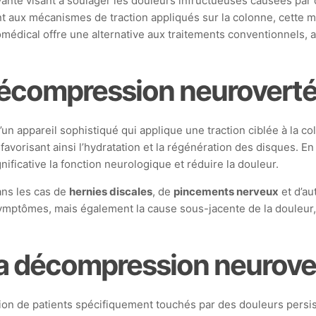
te visant à soulager les douleurs infructueuses causées par de
t aux mécanismes de traction appliqués sur la colonne, cette mét
iomédical offre une alternative aux traitements conventionnels, a
décompression neuroverté
un appareil sophistiqué qui applique une traction ciblée à la co
favorisant ainsi l’hydratation et la régénération des disques. En
ificative la fonction neurologique et réduire la douleur.
ans les cas de
hernies discales
, de
pincements nerveux
et d’au
ptômes, mais également la cause sous-jacente de la douleur, p
la décompression neurove
on de patients spécifiquement touchés par des douleurs persi