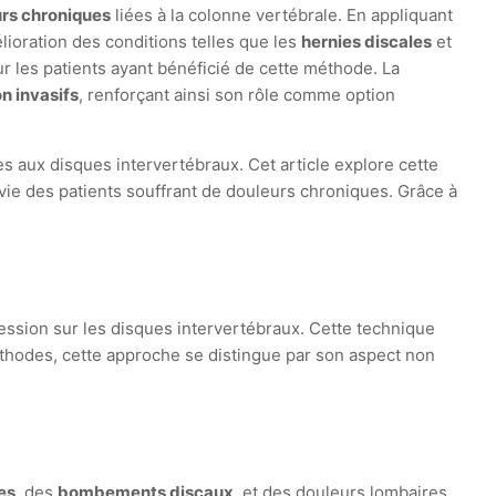
rs chroniques
liées à la colonne vertébrale. En appliquant
lioration des conditions telles que les
hernies discales
et
ur les patients ayant bénéficié de cette méthode. La
n invasifs
, renforçant ainsi son rôle comme option
 aux disques intervertébraux. Cet article explore cette
vie des patients souffrant de douleurs chroniques. Grâce à
ession sur les disques intervertébraux. Cette technique
méthodes, cette approche se distingue par son aspect non
es
, des
bombements discaux
, et des douleurs lombaires