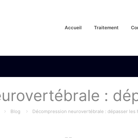
Accueil
Traitement
Co
rovertébrale : dép
Blog
Décompression neurovertébrale : dépasser les 