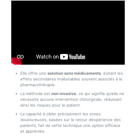
Elle offre une
solution sans médicaments
, évitant les
effets secondaires indésirables souvent associés à la
pharmacothérapie.
La méthode est
non invasive
, ce qui signifie qu’elle ne
nécessite aucune intervention chirurgicale, réduisant
ainsi les risques pour le patient.
La capacité à cibler précisément les zones
douloureuses, basées sur le retour d’expérience des
patients, fait de cette technique une option efficace
et appréciée.