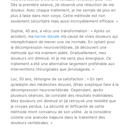
Dès la première séance, j’ai observé une réduction de ma
douleur. Avec chaque traitement, je me sentais de plus en
plus à l’aise dans mon corps. Cette méthode est non
seulement sécuritaire mais aussi incroyablement efficace. »
Sophie, 45 ans, a vécu une transformation : « Après un
accident, ma
hernie discale
m’a causé de vives douleurs qui
m’empêchaient de mener une vie normale. En optant pour
la décompression neurovertébrale, j’ai découvert une
méthode qui m’a vraiment aidée. Graduellement, mes
douleurs ont diminué, et je me sens plus énergique. Ce
traitement a été une alternative largement préférable aux
interventions chirurgicales que j’envisageais. »
Luc, 50 ans, témoigne de sa satisfaction : « En tant
qu’adepte des médecines douces, j’étais sceptique face à la
décompression neurovertébrale. Cependant, après
plusieurs séances, j’ai constaté des résultats indéniables.
Mes douleurs ont diminué et j’ai retrouvé une mobilité que
je croyais perdue. La sécurité et l’efficacité de cette
méthode m’ont convaincu de son utilité. Je la considère
comme une avancée majeure dans le traitement des
douleurs vertébrales. »