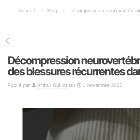
Accueil
Blog
Décompression neurovertébrale :
Décompression neurovertébrale 
des blessures récurrentes dan
Publié par
Arthur Guillot
sur
3 novembre 2025