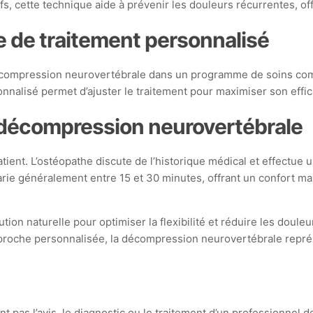
s, cette technique aide à prévenir les douleurs récurrentes, off
 de traitement personnalisé
a décompression neurovertébrale dans un programme de soins comp
nalisé permet d’ajuster le traitement pour maximiser son effi
décompression neurovertébrale
ent. L’ostéopathe discute de l’historique médical et effectue 
rie généralement entre 15 et 30 minutes, offrant un confort ma
 naturelle pour optimiser la flexibilité et réduire les douleu
pproche personnalisée, la décompression neurovertébrale repré
t pas l’avis, le diagnostic ou le traitement d’un professionnel d