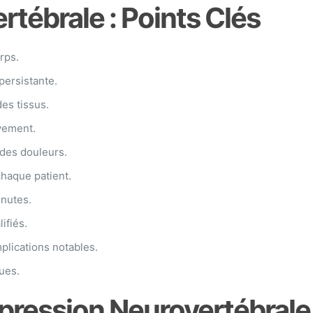
tébrale : Points Clés
rps.
persistante.
des tissus.
vement.
 des douleurs.
chaque patient.
inutes.
ifiés.
lications notables.
ues.
mpression Neurovertébrale