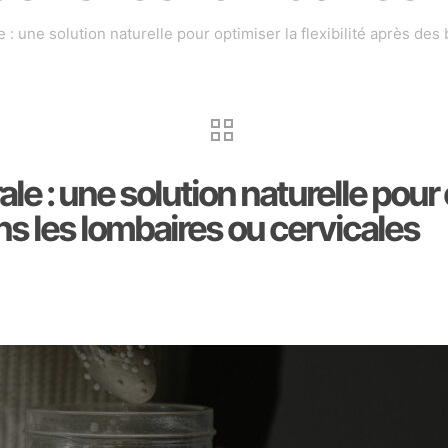
 une solution naturelle pour optimiser la flexibilité après des
: une solution naturelle pour op
s les lombaires ou cervicales