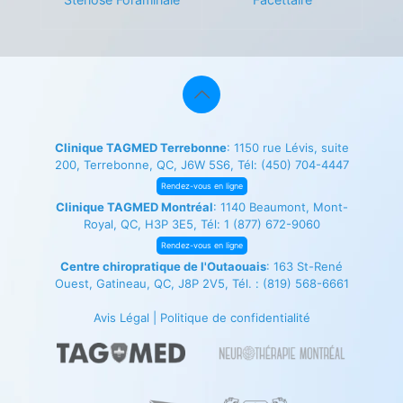
Clinique TAGMED Terrebonne
: 1150 rue Lévis, suite
200, Terrebonne, QC, J6W 5S6, Tél:
(450) 704-4447
Rendez-vous en ligne
Clinique TAGMED Montréal
: 1140 Beaumont, Mont-
Royal, QC, H3P 3E5, Tél:
1 (877) 672-9060
Rendez-vous en ligne
Centre chiropratique de l'Outaouais
: 163 St-René
Ouest, Gatineau, QC, J8P 2V5, Tél. :
(819) 568-6661
Avis Légal
|
Politique de confidentialité