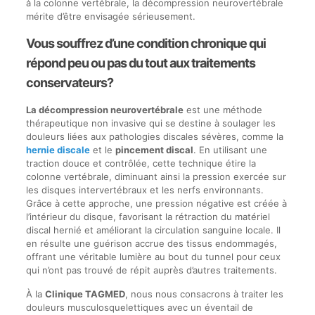
à la colonne vertébrale, la décompression neurovertébrale
mérite d’être envisagée sérieusement.
Vous souffrez d’une condition chronique qui
répond peu ou pas du tout aux traitements
conservateurs?
La décompression neurovertébrale
est une méthode
thérapeutique non invasive qui se destine à soulager les
douleurs liées aux pathologies discales sévères, comme la
hernie discale
et le
pincement discal
. En utilisant une
traction douce et contrôlée, cette technique étire la
colonne vertébrale, diminuant ainsi la pression exercée sur
les disques intervertébraux et les nerfs environnants.
Grâce à cette approche, une pression négative est créée à
l’intérieur du disque, favorisant la rétraction du matériel
discal hernié et améliorant la circulation sanguine locale. Il
en résulte une guérison accrue des tissus endommagés,
offrant une véritable lumière au bout du tunnel pour ceux
qui n’ont pas trouvé de répit auprès d’autres traitements.
À la
Clinique TAGMED
, nous nous consacrons à traiter les
douleurs musculosquelettiques avec un éventail de