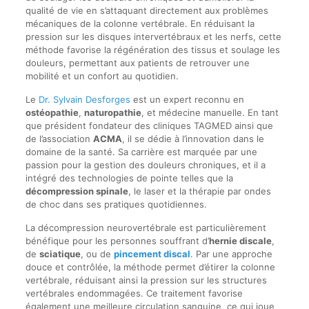
qualité de vie en s’attaquant directement aux problèmes
mécaniques de la colonne vertébrale. En réduisant la
pression sur les disques intervertébraux et les nerfs, cette
méthode favorise la régénération des tissus et soulage les
douleurs, permettant aux patients de retrouver une
mobilité et un confort au quotidien.
Le
Dr. Sylvain Desforges
est un expert reconnu en
ostéopathie
,
naturopathie
, et médecine manuelle. En tant
que président fondateur des cliniques TAGMED ainsi que
de l’association
ACMA
, il se dédie à l’innovation dans le
domaine de la santé. Sa carrière est marquée par une
passion pour la gestion des douleurs chroniques, et il a
intégré des technologies de pointe telles que la
décompression spinale
, le laser et la thérapie par ondes
de choc dans ses pratiques quotidiennes.
La décompression neurovertébrale est particulièrement
bénéfique pour les personnes souffrant d’
hernie discale
,
de
sciatique
, ou de
pincement discal
. Par une approche
douce et contrôlée, la méthode permet d’étirer la colonne
vertébrale, réduisant ainsi la pression sur les structures
vertébrales endommagées. Ce traitement favorise
également une meilleure circulation sanguine, ce qui joue