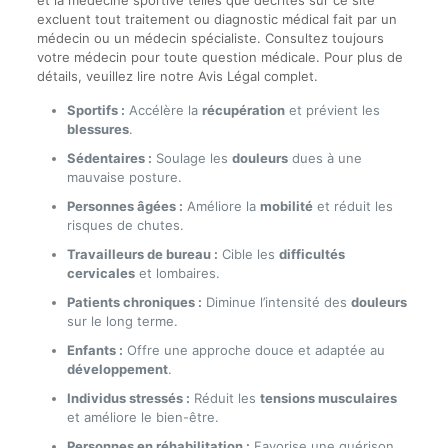
et la médecine sportive telles que décrites sur ce site
excluent tout traitement ou diagnostic médical fait par un
médecin ou un médecin spécialiste. Consultez toujours
votre médecin pour toute question médicale. Pour plus de
détails, veuillez lire notre Avis Légal complet.
Sportifs :
Accélère la
récupération
et prévient les
blessures
.
Sédentaires :
Soulage les
douleurs
dues à une
mauvaise posture.
Personnes âgées :
Améliore la
mobilité
et réduit les
risques de chutes.
Travailleurs de bureau :
Cible les
difficultés
cervicales
et lombaires.
Patients chroniques :
Diminue l’intensité des
douleurs
sur le long terme.
Enfants :
Offre une approche douce et adaptée au
développement
.
Individus stressés :
Réduit les
tensions musculaires
et améliore le bien-être.
Personnes en réhabilitation :
Favorise une guérison