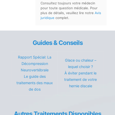
Consultez toujours votre médecin
pour toute question médicale. Pour
plus de détails, veuillez lire notre
Avis
juridique
complet.
Guides & Conseils
Rapport Spécial: La
Glace ou chaleur –
Décompression
lequel choisir ?
Neurovertébrale
À éviter pendant le
Le guide des
traitement de votre
traitements des maux
hernie discale
de dos
Autres Traitements Disponibles