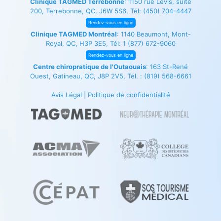
Clinique TAGMED Terrebonne
: 1150 rue Lévis, suite
200, Terrebonne, QC, J6W 5S6, Tél:
(450) 704-4447
Rendez-vous en ligne
Clinique TAGMED Montréal
: 1140 Beaumont, Mont-
Royal, QC, H3P 3E5, Tél:
1 (877) 672-9060
Rendez-vous en ligne
Centre chiropratique de l'Outaouais
: 163 St-René
Ouest, Gatineau, QC, J8P 2V5, Tél. :
(819) 568-6661
Avis Légal
|
Politique de confidentialité