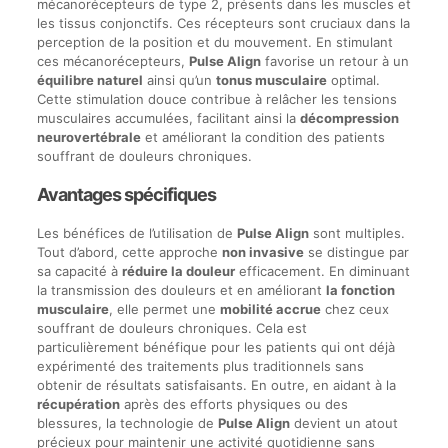
mécanorécepteurs de type 2, présents dans les muscles et
les tissus conjonctifs. Ces récepteurs sont cruciaux dans la
perception de la position et du mouvement. En stimulant
ces mécanorécepteurs,
Pulse Align
favorise un retour à un
équilibre naturel
ainsi qu’un
tonus musculaire
optimal.
Cette stimulation douce contribue à relâcher les tensions
musculaires accumulées, facilitant ainsi la
décompression
neurovertébrale
et améliorant la condition des patients
souffrant de douleurs chroniques.
Avantages spécifiques
Les bénéfices de l’utilisation de
Pulse Align
sont multiples.
Tout d’abord, cette approche
non invasive
se distingue par
sa capacité à
réduire la douleur
efficacement. En diminuant
la transmission des douleurs et en améliorant
la fonction
musculaire
, elle permet une
mobilité accrue
chez ceux
souffrant de douleurs chroniques. Cela est
particulièrement bénéfique pour les patients qui ont déjà
expérimenté des traitements plus traditionnels sans
obtenir de résultats satisfaisants. En outre, en aidant à la
récupération
après des efforts physiques ou des
blessures, la technologie de
Pulse Align
devient un atout
précieux pour maintenir une activité quotidienne sans