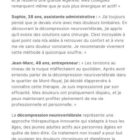
et je ressens une grande légèreté. Mes collègues
remarquent même que je suis plus énergique et actif! »
Sophie, 38 ans, assistante administrative :
« J’ai toujours
pensé que je devais vivre avec mes douleurs lombaires. En
découvrant la décompression neurovertébrale, j’ai appris
qu’il existe des solutions sans chirurgie. C’est incroyable à
quel point cela m’a aidée à retrouver du confort et à vivre
ma vie sans douleur constante. Je recommande vivement
cette méthode à quiconque souffre. »
Jean-Marc, 48 ans, entrepreneur :
« Les tensions au
niveau de la nuque m’affectaient au quotidien. Après avoir
entendu parler de la décompression neurovertébrale dans
le quartier de Mont-Royal, j’ai décidé d’apprendre à
connaître cette thérapie. Je suis impressionné par son
efficacité. Mes douleurs ont pratiquement disparu, et je
peux maintenant profiter pleinement de ma vie
professionnelle et personnelle. »
La
décompression neurovertébrale
représente une
approche thérapeutique innovante qui s’adapte à tous les
âges, des jeunes adultes actifs aux personnes âgées en
quête de bien-être. Ce traitement non invasif a pour but
de soulager les douleurs chroniques et d’améliorer la