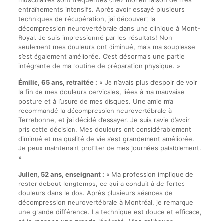
musculaires sont fréquentes chez moi en raison de mes
entraînements intensifs. Après avoir essayé plusieurs
techniques de récupération, j’ai découvert la
décompression neurovertébrale dans une clinique à Mont-
Royal. Je suis impressionné par les résultats! Non
seulement mes douleurs ont diminué, mais ma souplesse
s’est également améliorée. C’est désormais une partie
intégrante de ma routine de préparation physique. »
Émilie, 65 ans, retraitée :
« Je n’avais plus d’espoir de voir
la fin de mes douleurs cervicales, liées à ma mauvaise
posture et à l’usure de mes disques. Une amie m’a
recommandé la décompression neurovertébrale à
Terrebonne, et j’ai décidé d’essayer. Je suis ravie d’avoir
pris cette décision. Mes douleurs ont considérablement
diminué et ma qualité de vie s’est grandement améliorée.
Je peux maintenant profiter de mes journées paisiblement.
»
Julien, 52 ans, enseignant :
« Ma profession implique de
rester debout longtemps, ce qui a conduit à de fortes
douleurs dans le dos. Après plusieurs séances de
décompression neurovertébrale à Montréal, je remarque
une grande différence. La technique est douce et efficace,