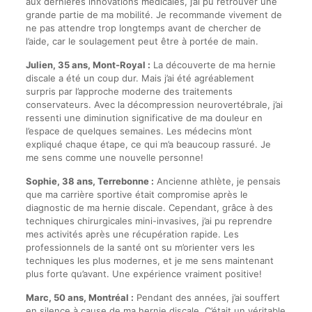
aux dernières innovations médicales, j’ai pu retrouver une
grande partie de ma mobilité. Je recommande vivement de
ne pas attendre trop longtemps avant de chercher de
l’aide, car le soulagement peut être à portée de main.
Julien, 35 ans, Mont-Royal :
La découverte de ma hernie
discale a été un coup dur. Mais j’ai été agréablement
surpris par l’approche moderne des traitements
conservateurs. Avec la décompression neurovertébrale, j’ai
ressenti une diminution significative de ma douleur en
l’espace de quelques semaines. Les médecins m’ont
expliqué chaque étape, ce qui m’a beaucoup rassuré. Je
me sens comme une nouvelle personne!
Sophie, 38 ans, Terrebonne :
Ancienne athlète, je pensais
que ma carrière sportive était compromise après le
diagnostic de ma hernie discale. Cependant, grâce à des
techniques chirurgicales mini-invasives, j’ai pu reprendre
mes activités après une récupération rapide. Les
professionnels de la santé ont su m’orienter vers les
techniques les plus modernes, et je me sens maintenant
plus forte qu’avant. Une expérience vraiment positive!
Marc, 50 ans, Montréal :
Pendant des années, j’ai souffert
en silence à cause de ma hernie discale. C’était un véritable