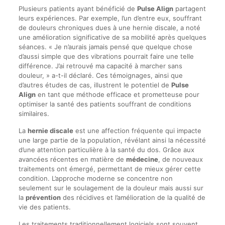
Plusieurs patients ayant bénéficié de
Pulse Align
partagent
leurs expériences. Par exemple, l’un d’entre eux, souffrant
de douleurs chroniques dues à une hernie discale, a noté
une amélioration significative de sa mobilité après quelques
séances. « Je n’aurais jamais pensé que quelque chose
d’aussi simple que des vibrations pourrait faire une telle
différence. J’ai retrouvé ma capacité à marcher sans
douleur, » a-t-il déclaré. Ces témoignages, ainsi que
d’autres études de cas, illustrent le potentiel de
Pulse
Align
en tant que méthode efficace et prometteuse pour
optimiser la santé des patients souffrant de conditions
similaires.
La
hernie discale
est une affection fréquente qui impacte
une large partie de la population, révélant ainsi la nécessité
d’une attention particulière à la santé du dos. Grâce aux
avancées récentes en matière de
médecine
, de nouveaux
traitements ont émergé, permettant de mieux gérer cette
condition. L’approche moderne se concentre non
seulement sur le soulagement de la douleur mais aussi sur
la
prévention
des récidives et l’amélioration de la qualité de
vie des patients.
Les traitements traditionnellement logiciels sont souvent