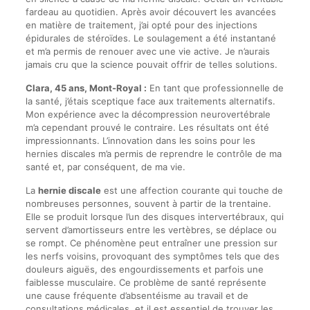
fardeau au quotidien. Après avoir découvert les avancées
en matière de traitement, j’ai opté pour des injections
épidurales de stéroïdes. Le soulagement a été instantané
et m’a permis de renouer avec une vie active. Je n’aurais
jamais cru que la science pouvait offrir de telles solutions.
Clara, 45 ans, Mont-Royal :
En tant que professionnelle de
la santé, j’étais sceptique face aux traitements alternatifs.
Mon expérience avec la décompression neurovertébrale
m’a cependant prouvé le contraire. Les résultats ont été
impressionnants. L’innovation dans les soins pour les
hernies discales m’a permis de reprendre le contrôle de ma
santé et, par conséquent, de ma vie.
La
hernie discale
est une affection courante qui touche de
nombreuses personnes, souvent à partir de la trentaine.
Elle se produit lorsque l’un des disques intervertébraux, qui
servent d’amortisseurs entre les vertèbres, se déplace ou
se rompt. Ce phénomène peut entraîner une pression sur
les nerfs voisins, provoquant des symptômes tels que des
douleurs aiguës, des engourdissements et parfois une
faiblesse musculaire. Ce problème de santé représente
une cause fréquente d’absentéisme au travail et de
consultations médicales, et il est essentiel de trouver les