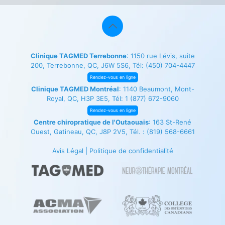
Clinique TAGMED Terrebonne
: 1150 rue Lévis, suite
200, Terrebonne, QC, J6W 5S6, Tél:
(450) 704-4447
Rendez-vous en ligne
Clinique TAGMED Montréal
: 1140 Beaumont, Mont-
Royal, QC, H3P 3E5, Tél:
1 (877) 672-9060
Rendez-vous en ligne
Centre chiropratique de l'Outaouais
: 163 St-René
Ouest, Gatineau, QC, J8P 2V5, Tél. :
(819) 568-6661
Avis Légal
|
Politique de confidentialité