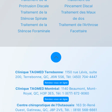
Protrusion Discale
Pincement Discal
Traitement de la
Traitement des Maux
Sténose Spinale
de dos
Traitement de la
Traitement de l'Arthrose
Sténose Foraminale
Facettaire
Clinique TAGMED Terrebonne
: 1150 rue Lévis, suite
200, Terrebonne, QC, J6W 5S6, Tél:
(450) 704-4447
Rendez-vous en ligne
Clinique TAGMED Montréal
: 1140 Beaumont, Mont-
Royal, QC, H3P 3E5, Tél:
1 (877) 672-9060
Rendez-vous en ligne
Centre chiropratique de l'Outaouais
: 163 St-René
Ouest, Gatineau, QC, J8P 2V5, Tél. :
(819) 568-6661