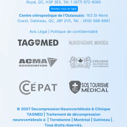
Royal, QC, H3P 3E5, Tél:
1 (877) 672-9060
Rendez-vous en ligne
Centre chiropratique de l'Outaouais
: 163 St-René
Ouest, Gatineau, QC, J8P 2V5, Tél. :
(819) 568-6661
Avis Légal
|
Politique de confidentialité
© 2007
Decompression Neurovertébrale
&
Clinique
TAGMED
| Traitement de décompression
neurovertébrale à: | Terrebonne | Montréal | Gatineau | .
Tous droits réservés.