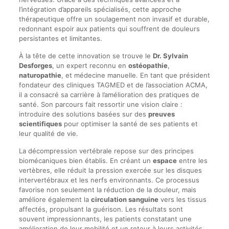
l’intégration d’appareils spécialisés, cette approche
thérapeutique offre un soulagement non invasif et durable,
redonnant espoir aux patients qui souffrent de douleurs
persistantes et limitantes.
À la tête de cette innovation se trouve le
Dr. Sylvain
Desforges
, un expert reconnu en
ostéopathie
,
naturopathie
, et médecine manuelle. En tant que président
fondateur des cliniques TAGMED et de l’association ACMA,
il a consacré sa carrière à l’amélioration des pratiques de
santé. Son parcours fait ressortir une vision claire :
introduire des solutions basées sur des
preuves
scientifiques
pour optimiser la santé de ses patients et
leur qualité de vie.
La décompression vertébrale repose sur des principes
biomécaniques bien établis. En créant un
espace
entre les
vertèbres, elle réduit la pression exercée sur les disques
intervertébraux et les nerfs environnants. Ce processus
favorise non seulement la réduction de la douleur, mais
améliore également la
circulation sanguine
vers les tissus
affectés, propulsant la guérison. Les résultats sont
souvent impressionnants, les patients constatant une
amélioration de leur mobilité et un retour à leurs activités