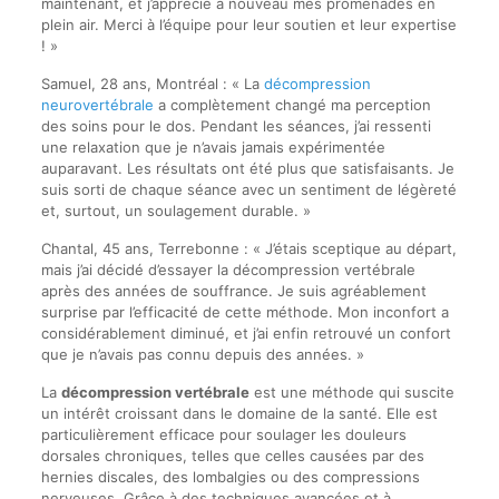
maintenant, et j’apprécie à nouveau mes promenades en
plein air. Merci à l’équipe pour leur soutien et leur expertise
! »
Samuel, 28 ans, Montréal : « La
décompression
neurovertébrale
a complètement changé ma perception
des soins pour le dos. Pendant les séances, j’ai ressenti
une relaxation que je n’avais jamais expérimentée
auparavant. Les résultats ont été plus que satisfaisants. Je
suis sorti de chaque séance avec un sentiment de légèreté
et, surtout, un soulagement durable. »
Chantal, 45 ans, Terrebonne : « J’étais sceptique au départ,
mais j’ai décidé d’essayer la décompression vertébrale
après des années de souffrance. Je suis agréablement
surprise par l’efficacité de cette méthode. Mon inconfort a
considérablement diminué, et j’ai enfin retrouvé un confort
que je n’avais pas connu depuis des années. »
La
décompression vertébrale
est une méthode qui suscite
un intérêt croissant dans le domaine de la santé. Elle est
particulièrement efficace pour soulager les douleurs
dorsales chroniques, telles que celles causées par des
hernies discales, des lombalgies ou des compressions
nerveuses. Grâce à des techniques avancées et à